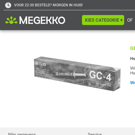
VOOR 22:30 BESTELD? MORGEN IN HUIS!
KIES CATEGORIE ▾
OF
G
He
Wi
He
We
Mijn gegevens
Service