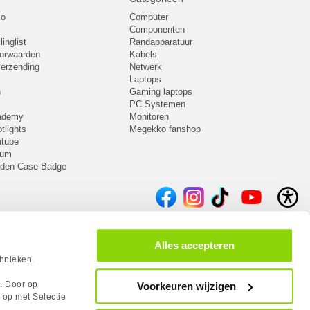
ko
Computer
Componenten
inglist
Randapparatuur
oorwaarden
Kabels
 verzending
Netwerk
Laptops
n
Gaming laptops
PC Systemen
cademy
Monitoren
tlights
Megekko fanshop
utube
rum
lden Case Badge
Alles accepteren
chnieken.
s. Door op
Voorkeuren wijzigen
 op met Selectie