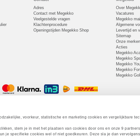
Adres
Over Megek
Contact met Megekko
Vacatures
Veelgestelde vragen
Megekko mail
lier
Klachtenprocedure
Algemene v
Openingstijden Megekko Shop
Levertijd en
Sitemap
Onze merke
Acties
Megekko A
Megekko Spo
Megekko Yo
Megekko Fo
Megekko Go
zakelijke, voorkeur, statistische en marketing cookies en vergelijkbare te
 klikken, stem je in met het plaatsen van cookies door ons en onze 9 partner
un je specifieke cookies wel of niet goedkeuren. Deze sla je dan vervolgens