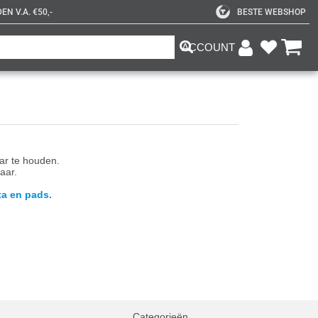
N V.A. €50,-
BESTE WEBSHOP
ACCOUNT
aar te houden.
aar.
ta en pads.
Categorieën