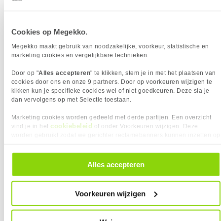
Over Provisioning helpt je vrije ruimte te reserveren
om de levensduur en snelheid van je SSD te
verbeteren. Daarnaast zorgt de software
Cookies op Megekko.
automatisch voor firmware-updates en meldingen.
Megekko maakt gebruik van noodzakelijke, voorkeur, statistische en
Tot slot biedt Magician diverse
marketing cookies en vergelijkbare technieken.
datamanagementtools zoals Data Migration,
Door op "
Alles accepteren
" te klikken, stem je in met het plaatsen van
Secure Erase, PSID Revert, encryptie en
cookies door ons en onze 9 partners. Door op voorkeuren wijzigen te
vingerafdrukbeveiliging.
kikken kun je specifieke cookies wel of niet goedkeuren. Deze sla je
dan vervolgens op met Selectie toestaan.
Marketing cookies worden gedeeld met derde partijen. Een overzicht
cookiebeleid
vind je in het
of onder Voorkeuren wijzigen. Deze
worden gebruikt zodat we gerichter reclamebanners kunnen inzetten op
andere websites. In onze cookievoorkeuren vind je een overzicht van
Gebruiksvriendelijk & Intuïtief
alle cookies. Je kunt je gegeven toestemming altijd intrekken, dit doe je
door in de footer van onze website te klikken op ‘Cookievoorkeuren’
Alles accepteren
onder het kopje ‘Mijn gegevens’.
Samsung Magician is een krachtige maar
gebruiksvriendelijke toolkit voor het beheren van
Voorkeuren wijzigen
Samsung SSD’s. De overzichtelijke en intuïtieve
interface maakt de software toegankelijk voor