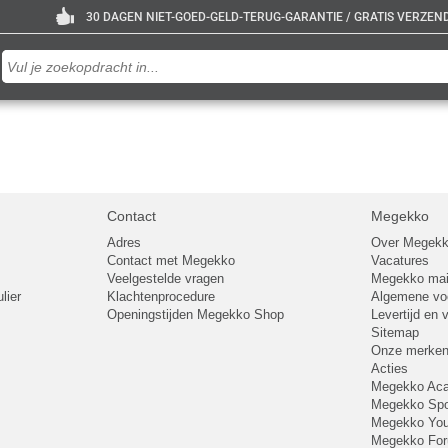
30 DAGEN NIET-GOED-GELD-TERUG-GARANTIE / GRATIS VERZENDE
Contact
Megekko
Adres
Over Megek
Contact met Megekko
Vacatures
Veelgestelde vragen
Megekko mail
lier
Klachtenprocedure
Algemene v
Openingstijden Megekko Shop
Levertijd en
Sitemap
Onze merke
Acties
Megekko A
Megekko Spo
Megekko Yo
Megekko Fo