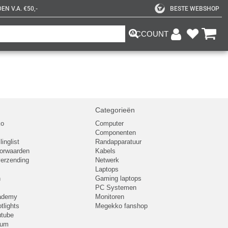
N V.A. €50,-
BESTE WEBSHOP
ACCOUNT
Categorieën
ko
Computer
Componenten
inglist
Randapparatuur
oorwaarden
Kabels
 verzending
Netwerk
Laptops
n
Gaming laptops
PC Systemen
cademy
Monitoren
tlights
Megekko fanshop
utube
rum