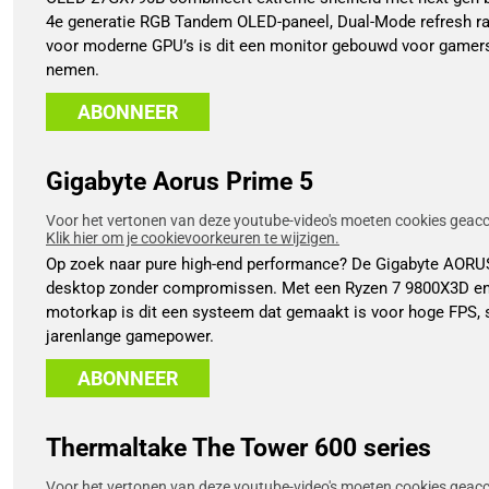
4e generatie RGB Tandem OLED-paneel, Dual-Mode refresh ra
voor moderne GPU’s is dit een monitor gebouwd voor gamers 
nemen.
ABONNEER
Gigabyte Aorus Prime 5
Voor het vertonen van deze youtube-video's moeten cookies geacce
Klik hier om je cookievoorkeuren te wijzigen.
Op zoek naar pure high-end performance? De Gigabyte AORU
desktop zonder compromissen. Met een Ryzen 7 9800X3D en
motorkap is dit een systeem dat gemaakt is voor hoge FPS, s
jarenlange gamepower.
ABONNEER
Thermaltake The Tower 600 series
Voor het vertonen van deze youtube-video's moeten cookies geacce