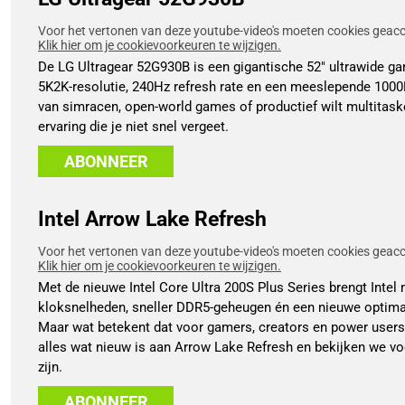
Voor het vertonen van deze youtube-video's moeten cookies geacce
Klik hier om je cookievoorkeuren te wijzigen.
De LG Ultragear 52G930B is een gigantische 52" ultrawide g
5K2K-resolutie, 240Hz refresh rate en een meeslepende 1000R
van simracen, open-world games of productief wilt multitask
ervaring die je niet snel vergeet.
ABONNEER
Intel Arrow Lake Refresh
Voor het vertonen van deze youtube-video's moeten cookies geacce
Klik hier om je cookievoorkeuren te wijzigen.
Met de nieuwe Intel Core Ultra 200S Plus Series brengt Intel
kloksnelheden, sneller DDR5-geheugen én een nieuwe optima
Maar wat betekent dat voor gamers, creators en power users?
alles wat nieuw is aan Arrow Lake Refresh en bekijken we vo
zijn.
ABONNEER