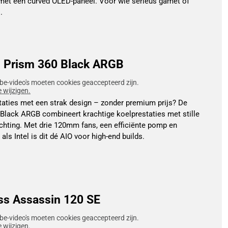
 met een curved OLED-paneel. Voor wie serieus gamet of
.
n Prism 360 Black ARGB
be-video's moeten cookies geaccepteerd zijn.
e wijzigen.
aties met een strak design – zonder premium prijs? De
Black ARGB combineert krachtige koelprestaties met stille
ichting. Met drie 120mm fans, een efficiënte pomp en
s Intel is dit dé AIO voor high-end builds.
ss Assassin 120 SE
be-video's moeten cookies geaccepteerd zijn.
e wijzigen.