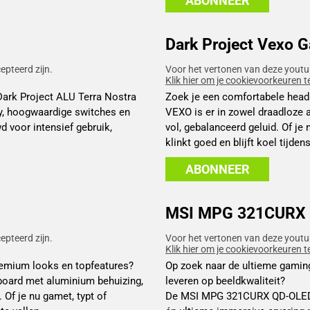
ABONNEER
Dark Project Vexo 
pteerd zijn.
Voor het vertonen van deze youtu
Klik hier om je cookievoorkeuren t
ark Project ALU Terra Nostra
Zoek je een comfortabele heads
y, hoogwaardige switches en
VEXO is er in zowel draadloze 
d voor intensief gebruik,
vol, gebalanceerd geluid. Of je
klinkt goed en blijft koel tijden
ABONNEER
MSI MPG 321CURX 
pteerd zijn.
Voor het vertonen van deze youtu
Klik hier om je cookievoorkeuren t
emium looks en topfeatures?
Op zoek naar de ultieme gamingm
board met aluminium behuizing,
leveren op beeldkwaliteit?
 Of je nu gamet, typt of
De MSI MPG 321CURX QD-OLED co