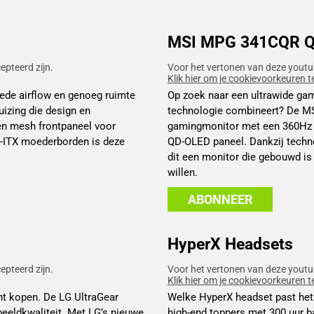
MSI MPG 341CQR Q
pteerd zijn.
Voor het vertonen van deze youtu
Klik hier om je cookievoorkeuren t
ede airflow en genoeg ruimte
Op zoek naar een ultrawide gam
izing die design en
technologie combineert? De M
een mesh frontpaneel voor
gamingmonitor met een 360Hz r
i-ITX moederborden is deze
QD-OLED paneel. Dankzij techno
dit een monitor die gebouwd is
willen.
ABONNEER
HyperX Headsets
pteerd zijn.
Voor het vertonen van deze youtu
Klik hier om je cookievoorkeuren t
nt kopen. De LG UltraGear
Welke HyperX headset past het 
eldkwaliteit. Met LG’s nieuwe
high-end toppers met 300 uur ba