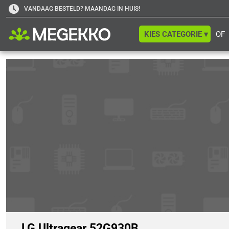
VANDAAG BESTELD? MAANDAG IN HUIS!
KIES CATEGORIE ▾
OF
LG Ultragear 52G930B