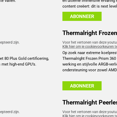
te vallen.
én ultieme immersive ervaring
content creëert: dit is next level
ABONNEER
Thermalright Froze
pteerd zijn.
Voor het vertonen van deze youtu
Klik hier om je cookievoorkeuren t
Op zoek naar extreme koelprest
 80 Plus Gold certificering,
Thermalright Frozen Prism 360 
s met high-end GPU’s.
werking en stijlvolle ARGB-verl
ondersteuning voor zowel AMD al
ABONNEER
Thermalright Peerle
pteerd zijn.
Voor het vertonen van deze youtu
Klik hier om je cookievoorkeuren t