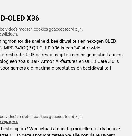
D-OLED X36
be-video's moeten cookies geaccepteerd zijn.
e wijzigen.
ingmonitor die snelheid, beeldkwaliteit en next-gen OLED
SI MPG 341CQR QD-OLED X36 is een 34” ultrawide
efresh rate, 0.03ms responstijd en een 5e generatie Tandem
logieën zoals Dark Armor, AI-features en OLED Care 3.0 is
 voor gamers die maximale prestaties én beeldkwaliteit
be-video's moeten cookies geaccepteerd zijn.
e wijzigen.
beste bij jou? Van betaalbare instapmodellen tot draadloze
tterij — in deze spotlight zetten we alle populaire HyperX