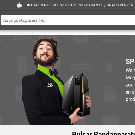
30 DAGEN NIET-GOED-GELD-TERUG-GARANTIE / GRATIS VERZENDE
SP
We z
Mege
zoal
en a
prod
Pulsar Randapparat