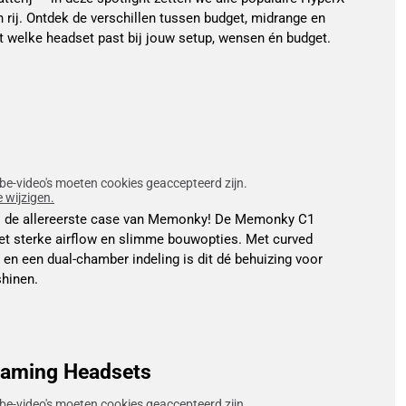
 rij. Ontdek de verschillen tussen budget, midrange en
t welke headset past bij jouw setup, wensen én budget.
be-video's moeten cookies geaccepteerd zijn.
e wijzigen.
 is de allereerste case van Memonky! De Memonky C1
et sterke airflow en slimme bouwopties. Met curved
en een dual-chamber indeling is dit dé behuizing voor
shinen.
Gaming Headsets
be-video's moeten cookies geaccepteerd zijn.