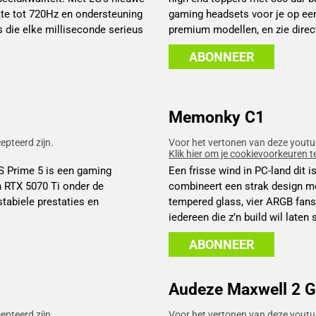
te tot 720Hz en ondersteuning
gaming headsets voor je op een
die elke milliseconde serieus
premium modellen, en zie direc
ABONNEER
Memonky C1
pteerd zijn.
Voor het vertonen van deze youtu
Klik hier om je cookievoorkeuren t
S Prime 5 is een gaming
Een frisse wind in PC-land dit
 RTX 5070 Ti onder de
combineert een strak design m
tabiele prestaties en
tempered glass, vier ARGB fans 
iedereen die z’n build wil laten 
ABONNEER
Audeze Maxwell 2 
pteerd zijn.
Voor het vertonen van deze youtu