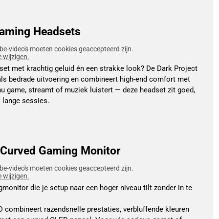
Gaming Headsets
be-video's moeten cookies geaccepteerd zijn.
e wijzigen.
et met krachtig geluid én een strakke look? De Dark Project
als bedrade uitvoering en combineert high-end comfort met
 nu game, streamt of muziek luistert — deze headset zit goed,
s lange sessies.
Curved Gaming Monitor
be-video's moeten cookies geaccepteerd zijn.
e wijzigen.
onitor die je setup naar een hoger niveau tilt zonder in te
mbineert razendsnelle prestaties, verbluffende kleuren