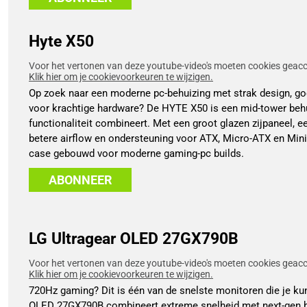
Hyte X50
Voor het vertonen van deze youtube-video's moeten cookies geacce
Klik hier om je cookievoorkeuren te wijzigen.
Op zoek naar een moderne pc-behuizing met strak design, go
voor krachtige hardware? De HYTE X50 is een mid-tower behu
functionaliteit combineert. Met een groot glazen zijpaneel, 
betere airflow en ondersteuning voor ATX, Micro-ATX en Min
case gebouwd voor moderne gaming-pc builds.
ABONNEER
LG Ultragear OLED 27GX790B
Voor het vertonen van deze youtube-video's moeten cookies geacce
Klik hier om je cookievoorkeuren te wijzigen.
720Hz gaming? Dit is één van de snelste monitoren die je ku
OLED 27GX790B combineert extreme snelheid met next-gen be