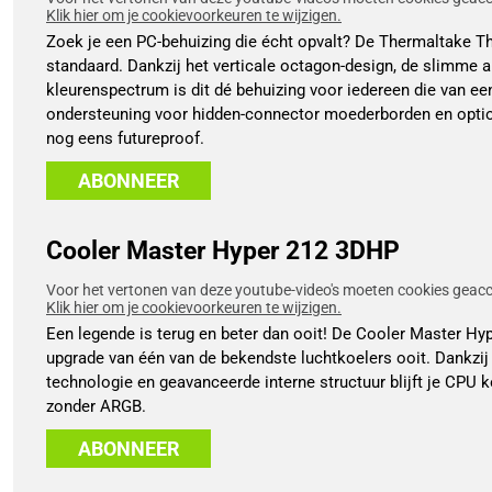
Klik hier om je cookievoorkeuren te wijzigen.
Zoek je een PC-behuizing die écht opvalt? De Thermaltake T
standaard. Dankzij het verticale octagon-design, de slimme a
kleurenspectrum is dit dé behuizing voor iedereen die van ee
ondersteuning voor hidden-connector moederborden en optio
nog eens futureproof.
ABONNEER
Cooler Master Hyper 212 3DHP
Voor het vertonen van deze youtube-video's moeten cookies geacce
Klik hier om je cookievoorkeuren te wijzigen.
Een legende is terug en beter dan ooit! De Cooler Master H
upgrade van één van de bekendste luchtkoelers ooit. Dankzij
technologie en geavanceerde interne structuur blijft je CPU ko
zonder ARGB.
ABONNEER