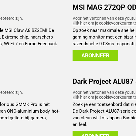
MSI MAG 272QP QD
pteerd zijn.
Voor het vertonen van deze youtu
Klik hier om je cookievoorkeuren t
 de MSI Claw A8 BZ2EM! De
Op zoek naar maximale snelhe
Extreme-chip, haarscherp
gaming monitor met een bizar h
s, Wi-Fi 7 en Force Feedback
razendsnelle 0.03ms responstijd
ABONNEER
Dark Project ALU87 
pteerd zijn.
Voor het vertonen van deze youtu
Klik hier om je cookievoorkeuren t
Glorious GMMK Pro is hét
Zoek je een toetsenbord dat nie
een CNC-aluminium body, hot-
De Dark Project ALU87-serie co
ord geliefd bij gamers,
van clean wit tot Japans Bushid
en feel.