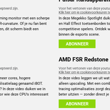
pteerd zijn.
Voor het vertonen van deze youtu
Klik hier om je cookievoorkeuren t
aming monitor met een scherpe
In deze Megekko Spotlight duik
-curvature. Of je nu fan bent
en Hall Effect toetsenborden 
en, dit scherm biedt een
competitieve spelers. Ontdek w
binnen de esports scene.
ABONNEER
AMD FSR Redstone
pteerd zijn.
Voor het vertonen van deze youtu
Klik hier om je cookievoorkeuren t
 meer cores, hogere
In deze video leggen we uit w
lisatielaag genaamd iBOT.
alleen upscaling. Met een comb
 In deze video duiken we in
tracing optimalisaties zorgt de
or wie deze CPU's interessant
beter uitzien — zonder direct j
ABONNEER