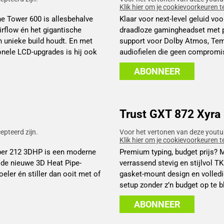
Klik hier om je cookievoorkeuren t
he Tower 600 is allesbehalve
Klaar voor next-level geluid v
irflow én het gigantische
draadloze gamingheadset met pl
n unieke build houdt. En met
support voor Dolby Atmos, Tem
nele LCD-upgrades is hij ook
audiofielen die geen compromis 
ABONNEER
Trust GXT 872 Xyra
pteerd zijn.
Voor het vertonen van deze youtu
Klik hier om je cookievoorkeuren t
yper 212 3DHP is een moderne
Premium typing, budget prijs? 
 de nieuwe 3D Heat Pipe-
verrassend stevig en stijlvol 
eler én stiller dan ooit met of
gasket-mount design en volledig
setup zonder z’n budget op te b
ABONNEER