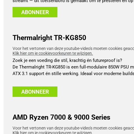
streamt — dit toetsenbord is gemaakt om te presteren én op 
ABONNEER
Thermalright TR-KG850
Voor het vertonen van deze youtube-video's moeten cookies geacce
Klik hier om je cookievoorkeuren te wijzigen.
Zoek je een voeding die stil, krachtig én futureproof is?
De Thermalright TR-KG850 is een full-modulaire 850W PSU met
ATX 3.1 support én stille werking. Ideaal voor moderne build
ABONNEER
AMD Ryzen 7000 & 9000 Series
Voor het vertonen van deze youtube-video's moeten cookies geacce
Klik hier om je cookievoorkeuren te wijzigen.