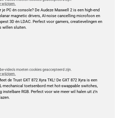
e wijzigen.
oor je PC én console? De Audeze Maxwell 2 is een high-end
anar magnetic drivers, AI-noise cancelling microfoon en
pest 3D én LDAC. Perfect voor gamers, creatievelingen en
willen sluiten.
be-video's moeten cookies geaccepteerd zijn.
e wijzigen.
Meet de Trust GXT 872 Xyra TKL! De GXT 872 Xyra is een
TKL-mechanical toetsenbord met hot-swappable switches,
 instelbare RGB. Perfect voor wie meer wil halen uit z’n
lazen.