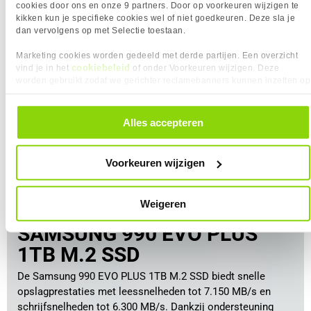
cookies door ons en onze 9 partners. Door op voorkeuren wijzigen te
kikken kun je specifieke cookies wel of niet goedkeuren. Deze sla je
dan vervolgens op met Selectie toestaan.
Marketing cookies worden gedeeld met derde partijen. Een overzicht
cookiebeleid
vind je in het
of onder Voorkeuren wijzigen. Deze
worden gebruikt zodat we gerichter reclamebanners kunnen inzetten op
andere websites. In onze cookievoorkeuren vind je een overzicht van
alle cookies. Je kunt je gegeven toestemming altijd intrekken, dit doe je
door in de footer van onze website te klikken op ‘Cookievoorkeuren’
Alles accepteren
onder het kopje ‘Mijn gegevens’.
Voorkeuren wijzigen
Weigeren
OPSLAG
SAMSUNG 990 EVO PLUS
1TB M.2 SSD
De Samsung 990 EVO PLUS 1TB M.2 SSD biedt snelle
opslagprestaties met leessnelheden tot 7.150 MB/s en
schrijfsnelheden tot 6.300 MB/s. Dankzij ondersteuning