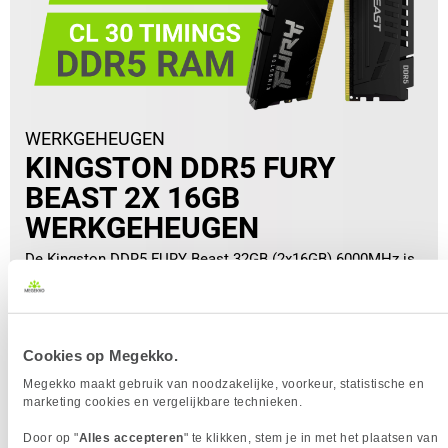
WERKGEHEUGEN
KINGSTON DDR5 FURY
BEAST 2X 16GB
WERKGEHEUGEN
De Kingston DDR5 FURY Beast 32GB (2x16GB) 6000MHz is
een krachtige geheugenupgrade voor gamers en
creatievelingen. Dankzij de hoge snelheid, CL30-timings en
ondersteuning voor AMD EXPO levert het geheugen soepele
en snelle prestaties in moderne AMD-systemen.
Cookies op Megekko.
Megekko maakt gebruik van noodzakelijke, voorkeur, statistische en
marketing cookies en vergelijkbare technieken.
Door op "
Alles accepteren
" te klikken, stem je in met het plaatsen van