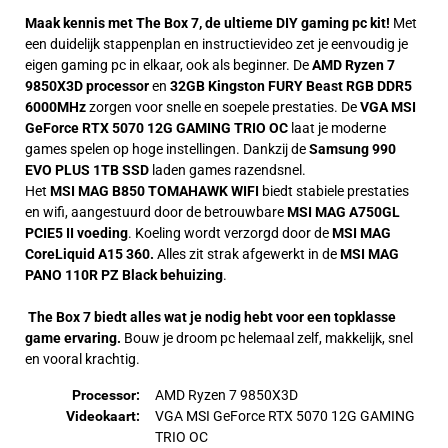
Maak kennis met The Box 7, de ultieme DIY gaming pc kit! 
Met 
een duidelijk stappenplan en instructievideo zet je eenvoudig je 
eigen gaming pc in elkaar, ook als beginner. De 
AMD Ryzen 7 
9850X3D processor 
en 
32GB Kingston FURY Beast RGB DDR5 
6000MHz 
zorgen voor snelle en soepele prestaties. De 
VGA MSI 
GeForce RTX 5070 12G GAMING TRIO OC
 laat je moderne 
games spelen op hoge instellingen. Dankzij de 
Samsung 990 
EVO PLUS 1TB SSD 
laden games razendsnel.
Het 
MSI MAG B850 TOMAHAWK WIFI 
biedt stabiele prestaties 
en wifi, aangestuurd door de betrouwbare 
MSI MAG A750GL 
PCIE5 II voeding
. Koeling wordt verzorgd door de 
MSI MAG 
CoreLiquid A15 360.
 Alles zit strak afgewerkt in de 
MSI MAG 
PANO 110R PZ Black behuizing
. 
The Box 7 biedt alles wat je nodig hebt voor een topklasse 
game ervaring. 
Bouw je droom pc helemaal zelf, makkelijk, snel 
en vooral krachtig.
Processor:
AMD Ryzen 7 9850X3D
Videokaart:
VGA MSI GeForce RTX 5070 12G GAMING
TRIO OC