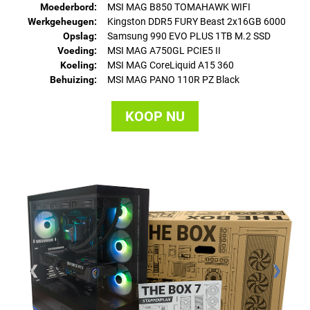
Moederbord:
MSI MAG B850 TOMAHAWK WIFI
Werkgeheugen:
Kingston DDR5 FURY Beast 2x16GB 6000
Opslag:
Samsung 990 EVO PLUS 1TB M.2 SSD
Voeding:
MSI MAG A750GL PCIE5 II
Koeling:
MSI MAG CoreLiquid A15 360
Behuizing:
MSI MAG PANO 110R PZ Black
KOOP NU
❮
❯