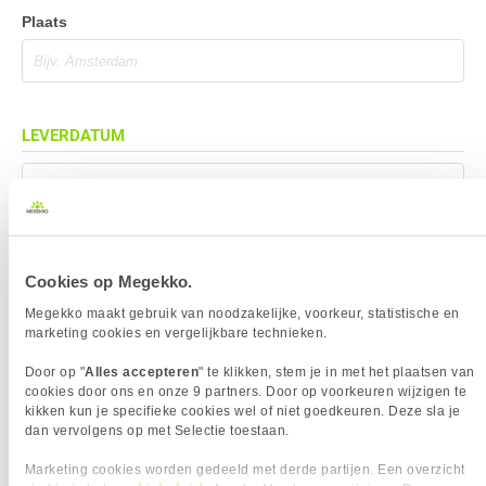
Plaats
LEVERDATUM
Mag eerder geleverd worden (indien mogelijk)
Cookies op Megekko.
BEZORGADRES
Megekko maakt gebruik van noodzakelijke, voorkeur, statistische en
marketing cookies en vergelijkbare technieken.
Bezorgadres is gelijk aan factuuradres
Door op "
Alles accepteren
" te klikken, stem je in met het plaatsen van
Bezorging op alternatief adres
cookies door ons en onze 9 partners. Door op voorkeuren wijzigen te
Afhalen op PostNL afhaalpunt
kikken kun je specifieke cookies wel of niet goedkeuren. Deze sla je
dan vervolgens op met Selectie toestaan.
Afhalen in Megekko Shop te Breda
Marketing cookies worden gedeeld met derde partijen. Een overzicht