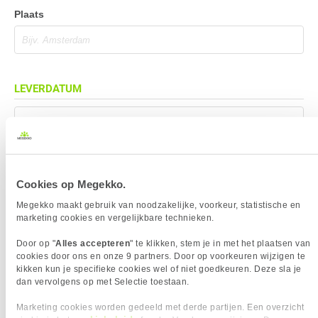
Plaats
LEVERDATUM
Mag eerder geleverd worden (indien mogelijk)
Cookies op Megekko.
BEZORGADRES
Megekko maakt gebruik van noodzakelijke, voorkeur, statistische en
marketing cookies en vergelijkbare technieken.
Bezorgadres is gelijk aan factuuradres
Door op "
Alles accepteren
" te klikken, stem je in met het plaatsen van
Bezorging op alternatief adres
cookies door ons en onze 9 partners. Door op voorkeuren wijzigen te
Afhalen op PostNL afhaalpunt
kikken kun je specifieke cookies wel of niet goedkeuren. Deze sla je
dan vervolgens op met Selectie toestaan.
Afhalen in Megekko Shop te Breda
Marketing cookies worden gedeeld met derde partijen. Een overzicht