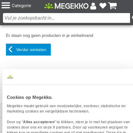
Categorie
Er staan nog geen producten in je winkelmand
Verder winkelen
Cookies op Megekko.
Megekko maakt gebruik van noodzakelijke, voorkeur, statistische en
Mijn gegevens
marketing cookies en vergelijkbare technieken.
Door op "
Alles accepteren
" te klikken, stem je in met het plaatsen van
Service
cookies door ons en onze 9 partners. Door op voorkeuren wijzigen te
kikken kun je specifieke cookies wel of niet goedkeuren. Deze sla je