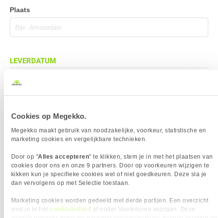
Plaats
LEVERDATUM
Cookies op Megekko.
BEZORGADRES
Megekko maakt gebruik van noodzakelijke, voorkeur, statistische en
Bezorgadres is gelijk aan factuuradres
marketing cookies en vergelijkbare technieken.
Bezorging op alternatief adres
Door op "
Alles accepteren
" te klikken, stem je in met het plaatsen van
Afhalen op PostNL afhaalpunt
cookies door ons en onze 9 partners. Door op voorkeuren wijzigen te
kikken kun je specifieke cookies wel of niet goedkeuren. Deze sla je
Afhalen in Megekko Shop te Breda
dan vervolgens op met Selectie toestaan.
Marketing cookies worden gedeeld met derde partijen. Een overzicht
cookiebeleid
vind je in het
of onder Voorkeuren wijzigen. Deze
BETAALMETHODE
worden gebruikt zodat we gerichter reclamebanners kunnen inzetten op