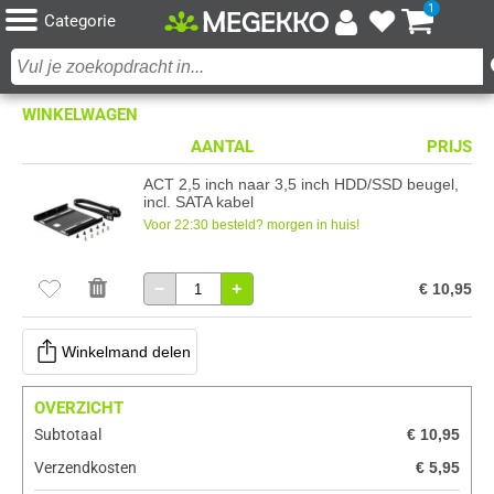
1
Categorie
WINKELWAGEN
AANTAL
PRIJS
ACT 2,5 inch naar 3,5 inch HDD/SSD beugel,
incl. SATA kabel
Voor 22:30 besteld? morgen in huis!
−
+
€ 10,95
Winkelmand delen
OVERZICHT
Subtotaal
€ 10,95
Verzendkosten
€ 5,95