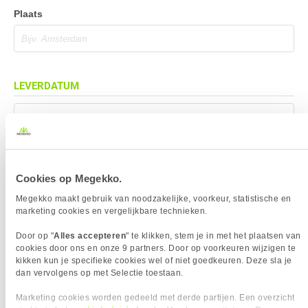
Plaats
LEVERDATUM
Mag eerder geleverd worden (indien mogelijk)
Cookies op Megekko.
BEZORGADRES
Megekko maakt gebruik van noodzakelijke, voorkeur, statistische en
marketing cookies en vergelijkbare technieken.
Bezorgadres is gelijk aan factuuradres
Door op "
Alles accepteren
" te klikken, stem je in met het plaatsen van
Bezorging op alternatief adres
cookies door ons en onze 9 partners. Door op voorkeuren wijzigen te
Afhalen op PostNL afhaalpunt
kikken kun je specifieke cookies wel of niet goedkeuren. Deze sla je
dan vervolgens op met Selectie toestaan.
Afhalen in Megekko Shop te Breda
Marketing cookies worden gedeeld met derde partijen. Een overzicht