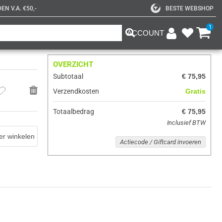
N V.A. €50,-
BESTE WEBSHOP
1
ACCOUNT
OVERZICHT
Subtotaal
€ 75,95
Verzendkosten
Gratis
Totaalbedrag
€ 75,95
Inclusief BTW
er winkelen
Actiecode / Giftcard invoeren