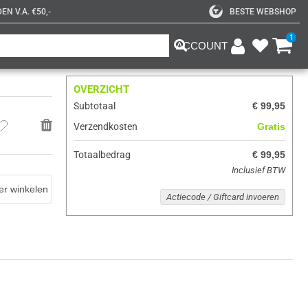
N V.A. €50,-
BESTE WEBSHOP
1
ACCOUNT
OVERZICHT
Subtotaal
€ 99,95
Verzendkosten
Gratis
Totaalbedrag
€ 99,95
Inclusief BTW
er winkelen
Actiecode / Giftcard invoeren