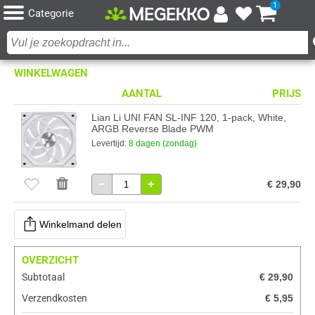
1
Categorie
WINKELWAGEN
AANTAL
PRIJS
Lian Li UNI FAN SL-INF 120, 1-pack, White,
ARGB Reverse Blade PWM
Levertijd:
8 dagen (zondag)
−
+
€ 29,90
Winkelmand delen
OVERZICHT
Subtotaal
€ 29,90
Verzendkosten
€ 5,95