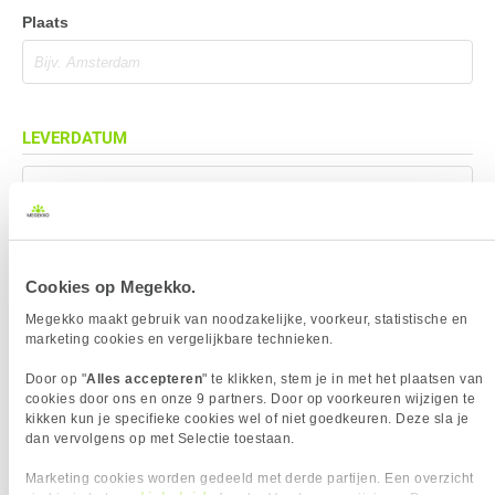
Plaats
LEVERDATUM
Mag eerder geleverd worden (indien mogelijk)
Cookies op Megekko.
BEZORGADRES
Megekko maakt gebruik van noodzakelijke, voorkeur, statistische en
marketing cookies en vergelijkbare technieken.
Bezorgadres is gelijk aan factuuradres
Door op "
Alles accepteren
" te klikken, stem je in met het plaatsen van
Bezorging op alternatief adres
cookies door ons en onze 9 partners. Door op voorkeuren wijzigen te
Afhalen op PostNL afhaalpunt
kikken kun je specifieke cookies wel of niet goedkeuren. Deze sla je
dan vervolgens op met Selectie toestaan.
Afhalen in Megekko Shop te Breda
Marketing cookies worden gedeeld met derde partijen. Een overzicht