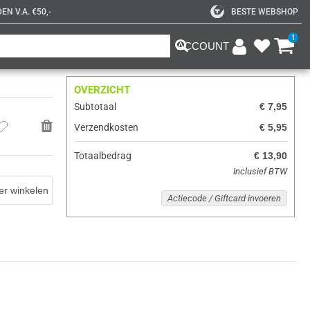
N V.A. €50,-
BESTE WEBSHOP
1
ACCOUNT
OVERZICHT
Subtotaal
€ 7,95
Verzendkosten
€ 5,95
Totaalbedrag
€ 13,90
Inclusief BTW
er winkelen
Actiecode / Giftcard invoeren