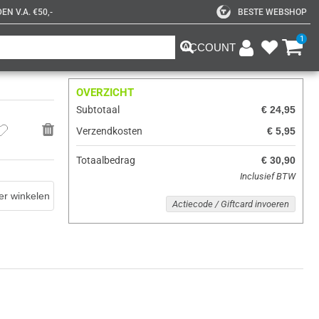
N V.A. €50,-
BESTE WEBSHOP
1
ACCOUNT
OVERZICHT
Subtotaal
€ 24,95
Verzendkosten
€ 5,95
Totaalbedrag
€ 30,90
Inclusief BTW
er winkelen
Actiecode / Giftcard invoeren