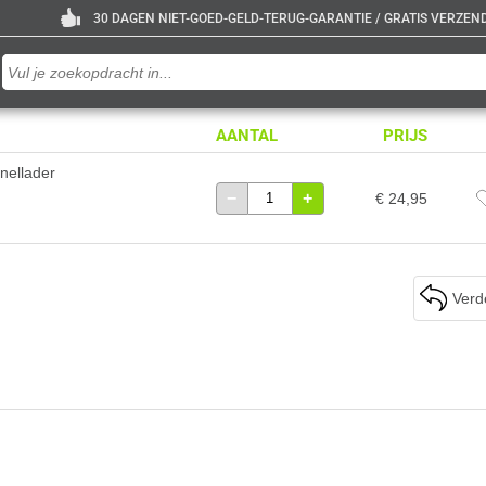
30 DAGEN NIET-GOED-GELD-TERUG-GARANTIE / GRATIS VERZENDE
AANTAL
PRIJS
nellader
−
+
€ 24,95
Verd