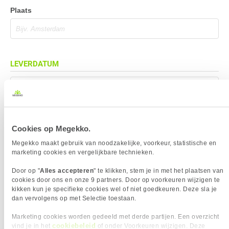
Plaats
LEVERDATUM
Mag eerder geleverd worden (indien mogelijk)
Cookies op Megekko.
BEZORGADRES
Megekko maakt gebruik van noodzakelijke, voorkeur, statistische en
marketing cookies en vergelijkbare technieken.
Bezorgadres is gelijk aan factuuradres
Door op "
Alles accepteren
" te klikken, stem je in met het plaatsen van
Bezorging op alternatief adres
cookies door ons en onze 9 partners. Door op voorkeuren wijzigen te
kikken kun je specifieke cookies wel of niet goedkeuren. Deze sla je
Afhalen op PostNL afhaalpunt
dan vervolgens op met Selectie toestaan.
Afhalen in Megekko Shop te Breda
Marketing cookies worden gedeeld met derde partijen. Een overzicht
cookiebeleid
vind je in het
of onder Voorkeuren wijzigen. Deze