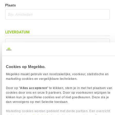
Plaats
LEVERDATUM
Mag eerder geleverd worden (indien mogelijk)
Cookies op Megekko.
BEZORGADRES
Megekko maakt gebruik van noodzakelijke, voorkeur, statistische en
marketing cookies en vergelijkbare technieken.
Bezorgadres is gelijk aan factuuradres
Door op "
Alles accepteren
" te klikken, stem je in met het plaatsen van
Bezorging op alternatief adres
cookies door ons en onze 9 partners. Door op voorkeuren wijzigen te
Afhalen op PostNL afhaalpunt
kikken kun je specifieke cookies wel of niet goedkeuren. Deze sla je
dan vervolgens op met Selectie toestaan.
Afhalen in Megekko Shop te Breda
Marketing cookies worden gedeeld met derde partijen. Een overzicht