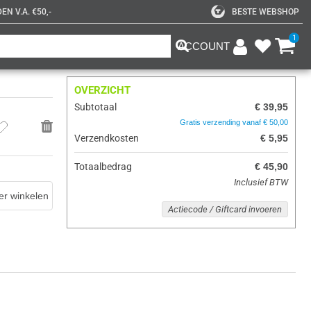
N V.A. €50,-
BESTE WEBSHOP
1
ACCOUNT
OVERZICHT
Subtotaal
€ 39,95
Gratis verzending vanaf € 50,00
Verzendkosten
€ 5,95
Totaalbedrag
€ 45,90
Inclusief BTW
er winkelen
Actiecode / Giftcard invoeren