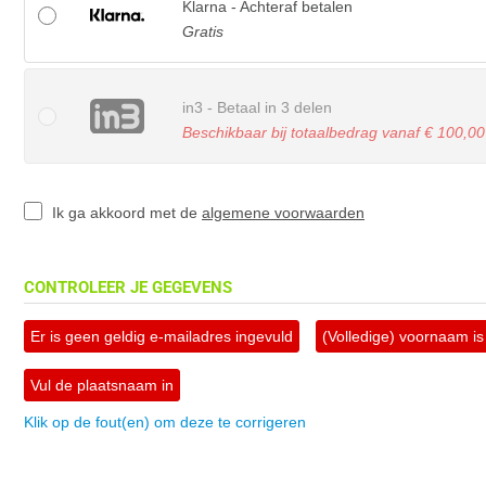
Klarna - Achteraf betalen
Gratis
in3 - Betaal in 3 delen
Beschikbaar bij totaalbedrag vanaf € 100,00
Ik ga akkoord met de
algemene voorwaarden
CONTROLEER JE GEGEVENS
Er is geen geldig e-mailadres ingevuld
(Volledige) voornaam is 
Vul de plaatsnaam in
Klik op de fout(en) om deze te corrigeren