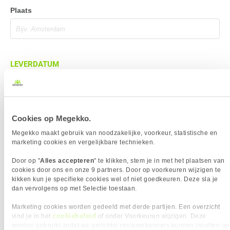
Plaats
LEVERDATUM
Cookies op Megekko.
BEZORGADRES
Megekko maakt gebruik van noodzakelijke, voorkeur, statistische en
Bezorgadres is gelijk aan factuuradres
marketing cookies en vergelijkbare technieken.
Bezorging op alternatief adres
Door op "
Alles accepteren
" te klikken, stem je in met het plaatsen van
cookies door ons en onze 9 partners. Door op voorkeuren wijzigen te
Afhalen op PostNL afhaalpunt
kikken kun je specifieke cookies wel of niet goedkeuren. Deze sla je
Afhalen in Megekko Shop te Breda
dan vervolgens op met Selectie toestaan.
Marketing cookies worden gedeeld met derde partijen. Een overzicht
cookiebeleid
vind je in het
of onder Voorkeuren wijzigen. Deze
worden gebruikt zodat we gerichter reclamebanners kunnen inzetten op
BETAALMETHODE