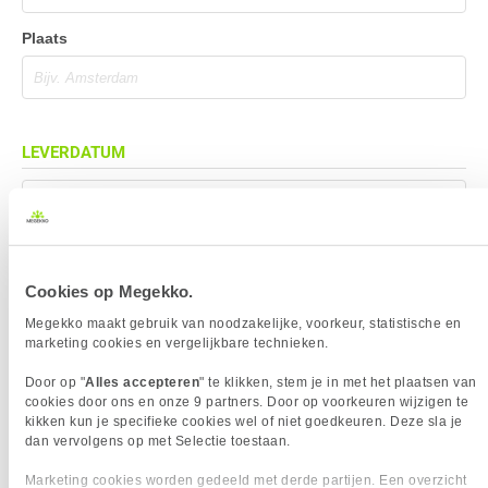
Plaats
LEVERDATUM
Mag eerder geleverd worden (indien mogelijk)
Cookies op Megekko.
BEZORGADRES
Megekko maakt gebruik van noodzakelijke, voorkeur, statistische en
marketing cookies en vergelijkbare technieken.
Bezorgadres is gelijk aan factuuradres
Door op "
Alles accepteren
" te klikken, stem je in met het plaatsen van
Bezorging op alternatief adres
cookies door ons en onze 9 partners. Door op voorkeuren wijzigen te
kikken kun je specifieke cookies wel of niet goedkeuren. Deze sla je
Afhalen op PostNL afhaalpunt
dan vervolgens op met Selectie toestaan.
Afhalen in Megekko Shop te Breda
Marketing cookies worden gedeeld met derde partijen. Een overzicht