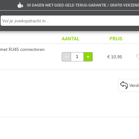
30 DAGEN NIET-GOED-GELD-TERUG-GARANTIE / GRATIS VERZENDE
AANTAL
PRIJS
 met RJ45 connectoren
−
+
€ 10,95
Verd