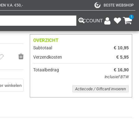
N V.A. €50,-
BESTE WEBSHOP
1
ACCOUNT
OVERZICHT
Subtotaal
€ 10,95
Verzendkosten
€ 5,95
Totaalbedrag
€ 16,90
Inclusief BTW
er winkelen
Actiecode / Giftcard invoeren