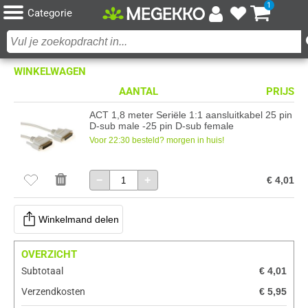
1
Categorie
WINKELWAGEN
AANTAL
PRIJS
ACT 1,8 meter Seriële 1:1 aansluitkabel 25 pin
D-sub male -25 pin D-sub female
Voor 22:30 besteld? morgen in huis!
−
+
€ 4,01
Winkelmand delen
OVERZICHT
Subtotaal
€ 4,01
Verzendkosten
€ 5,95