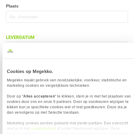
Plaats
LEVERDATUM
Cookies op Megekko.
BEZORGADRES
Megekko maakt gebruik van noodzakelijke, voorkeur, statistische en
Bezorgadres is gelijk aan factuuradres
marketing cookies en vergelijkbare technieken.
Bezorging op alternatief adres
Door op "
Alles accepteren
" te klikken, stem je in met het plaatsen van
Afhalen op PostNL afhaalpunt
cookies door ons en onze 9 partners. Door op voorkeuren wijzigen te
kikken kun je specifieke cookies wel of niet goedkeuren. Deze sla je
Afhalen in Megekko Shop te Breda
dan vervolgens op met Selectie toestaan.
Marketing cookies worden gedeeld met derde partijen. Een overzicht
cookiebeleid
vind je in het
of onder Voorkeuren wijzigen. Deze
BETAALMETHODE
worden gebruikt zodat we gerichter reclamebanners kunnen inzetten op