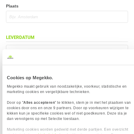
Plaats
LEVERDATUM
Mag eerder geleverd worden (indien mogelijk)
Cookies op Megekko.
BEZORGADRES
Megekko maakt gebruik van noodzakelijke, voorkeur, statistische en
marketing cookies en vergelijkbare technieken.
Bezorgadres is gelijk aan factuuradres
Door op "
Alles accepteren
" te klikken, stem je in met het plaatsen van
Bezorging op alternatief adres
cookies door ons en onze 9 partners. Door op voorkeuren wijzigen te
Afhalen op PostNL afhaalpunt
kikken kun je specifieke cookies wel of niet goedkeuren. Deze sla je
dan vervolgens op met Selectie toestaan.
Afhalen in Megekko Shop te Breda
Marketing cookies worden gedeeld met derde partijen. Een overzicht