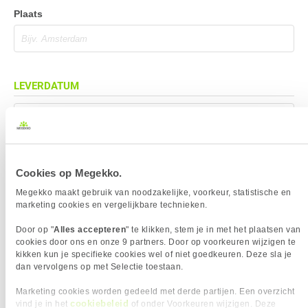
Plaats
LEVERDATUM
Mag eerder geleverd worden (indien mogelijk)
Cookies op Megekko.
BEZORGADRES
Megekko maakt gebruik van noodzakelijke, voorkeur, statistische en
marketing cookies en vergelijkbare technieken.
Bezorgadres is gelijk aan factuuradres
Door op "
Alles accepteren
" te klikken, stem je in met het plaatsen van
Bezorging op alternatief adres
cookies door ons en onze 9 partners. Door op voorkeuren wijzigen te
kikken kun je specifieke cookies wel of niet goedkeuren. Deze sla je
Afhalen op PostNL afhaalpunt
dan vervolgens op met Selectie toestaan.
Afhalen in Megekko Shop te Breda
Marketing cookies worden gedeeld met derde partijen. Een overzicht
cookiebeleid
vind je in het
of onder Voorkeuren wijzigen. Deze