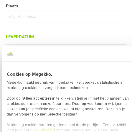
Plaats
LEVERDATUM
Mag eerder geleverd worden (indien mogelijk)
Cookies op Megekko.
BEZORGADRES
Megekko maakt gebruik van noodzakelijke, voorkeur, statistische en
marketing cookies en vergelijkbare technieken.
Bezorgadres is gelijk aan factuuradres
Door op "
Alles accepteren
" te klikken, stem je in met het plaatsen van
Bezorging op alternatief adres
cookies door ons en onze 9 partners. Door op voorkeuren wijzigen te
kikken kun je specifieke cookies wel of niet goedkeuren. Deze sla je
Afhalen op PostNL afhaalpunt
dan vervolgens op met Selectie toestaan.
Afhalen in Megekko Shop te Breda
Marketing cookies worden gedeeld met derde partijen. Een overzicht
cookiebeleid
vind je in het
of onder Voorkeuren wijzigen. Deze