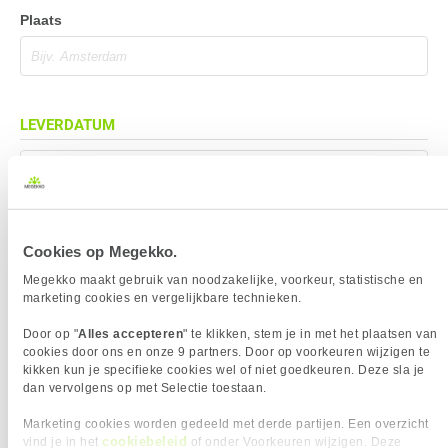
Plaats
LEVERDATUM
Mag eerder geleverd worden (indien mogelijk)
Cookies op Megekko.
BEZORGADRES
Megekko maakt gebruik van noodzakelijke, voorkeur, statistische en
marketing cookies en vergelijkbare technieken.
Bezorgadres is gelijk aan factuuradres
Door op "
Alles accepteren
" te klikken, stem je in met het plaatsen van
Bezorging op alternatief adres
cookies door ons en onze 9 partners. Door op voorkeuren wijzigen te
kikken kun je specifieke cookies wel of niet goedkeuren. Deze sla je
Afhalen op PostNL afhaalpunt
dan vervolgens op met Selectie toestaan.
Afhalen in Megekko Shop te Breda
Marketing cookies worden gedeeld met derde partijen. Een overzicht
cookiebeleid
vind je in het
of onder Voorkeuren wijzigen. Deze