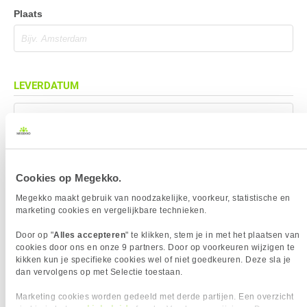
Plaats
LEVERDATUM
Mag eerder geleverd worden (indien mogelijk)
Cookies op Megekko.
BEZORGADRES
Megekko maakt gebruik van noodzakelijke, voorkeur, statistische en
marketing cookies en vergelijkbare technieken.
Bezorgadres is gelijk aan factuuradres
Door op "
Alles accepteren
" te klikken, stem je in met het plaatsen van
Bezorging op alternatief adres
cookies door ons en onze 9 partners. Door op voorkeuren wijzigen te
Afhalen op PostNL afhaalpunt
kikken kun je specifieke cookies wel of niet goedkeuren. Deze sla je
dan vervolgens op met Selectie toestaan.
Afhalen in Megekko Shop te Breda
Marketing cookies worden gedeeld met derde partijen. Een overzicht