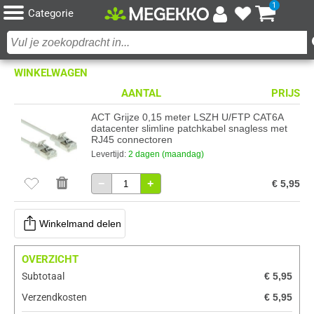
1
Categorie
WINKELWAGEN
AANTAL
PRIJS
ACT Grijze 0,15 meter LSZH U/FTP CAT6A
datacenter slimline patchkabel snagless met
RJ45 connectoren
Levertijd:
2 dagen (maandag)
−
+
€ 5,95
Winkelmand delen
OVERZICHT
Subtotaal
€ 5,95
Verzendkosten
€ 5,95