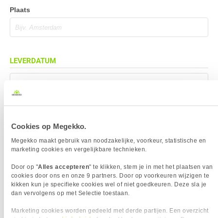
Plaats
LEVERDATUM
Mag eerder geleverd worden (indien mogelijk)
Cookies op Megekko.
BEZORGADRES
Megekko maakt gebruik van noodzakelijke, voorkeur, statistische en
marketing cookies en vergelijkbare technieken.
Bezorgadres is gelijk aan factuuradres
Door op "
Alles accepteren
" te klikken, stem je in met het plaatsen van
Bezorging op alternatief adres
cookies door ons en onze 9 partners. Door op voorkeuren wijzigen te
Afhalen op PostNL afhaalpunt
kikken kun je specifieke cookies wel of niet goedkeuren. Deze sla je
dan vervolgens op met Selectie toestaan.
Afhalen in Megekko Shop te Breda
Marketing cookies worden gedeeld met derde partijen. Een overzicht