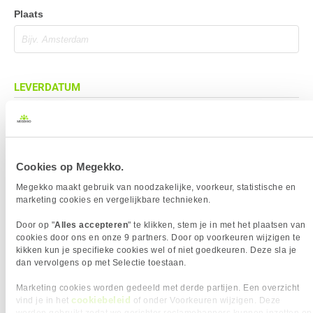
Plaats
LEVERDATUM
Cookies op Megekko.
BEZORGADRES
Megekko maakt gebruik van noodzakelijke, voorkeur, statistische en
Bezorgadres is gelijk aan factuuradres
marketing cookies en vergelijkbare technieken.
Bezorging op alternatief adres
Door op "
Alles accepteren
" te klikken, stem je in met het plaatsen van
Afhalen op PostNL afhaalpunt
cookies door ons en onze 9 partners. Door op voorkeuren wijzigen te
kikken kun je specifieke cookies wel of niet goedkeuren. Deze sla je
Afhalen in Megekko Shop te Breda
dan vervolgens op met Selectie toestaan.
Marketing cookies worden gedeeld met derde partijen. Een overzicht
cookiebeleid
vind je in het
of onder Voorkeuren wijzigen. Deze
BETAALMETHODE
worden gebruikt zodat we gerichter reclamebanners kunnen inzetten op