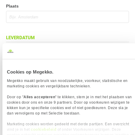
Plaats
LEVERDATUM
Cookies op Megekko.
BEZORGADRES
Megekko maakt gebruik van noodzakelijke, voorkeur, statistische en
Bezorgadres is gelijk aan factuuradres
marketing cookies en vergelijkbare technieken.
Bezorging op alternatief adres
Door op "
Alles accepteren
" te klikken, stem je in met het plaatsen van
Afhalen op PostNL afhaalpunt
cookies door ons en onze 9 partners. Door op voorkeuren wijzigen te
kikken kun je specifieke cookies wel of niet goedkeuren. Deze sla je
Afhalen in Megekko Shop te Breda
dan vervolgens op met Selectie toestaan.
Marketing cookies worden gedeeld met derde partijen. Een overzicht
cookiebeleid
vind je in het
of onder Voorkeuren wijzigen. Deze
BETAALMETHODE
worden gebruikt zodat we gerichter reclamebanners kunnen inzetten op