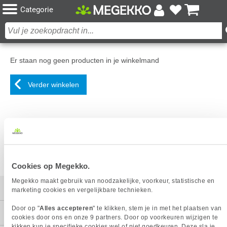
Categorie
Er staan nog geen producten in je winkelmand
Verder winkelen
Cookies op Megekko.
Megekko maakt gebruik van noodzakelijke, voorkeur, statistische en
Mijn gegevens
marketing cookies en vergelijkbare technieken.
Door op "
Alles accepteren
" te klikken, stem je in met het plaatsen van
Service
cookies door ons en onze 9 partners. Door op voorkeuren wijzigen te
kikken kun je specifieke cookies wel of niet goedkeuren. Deze sla je