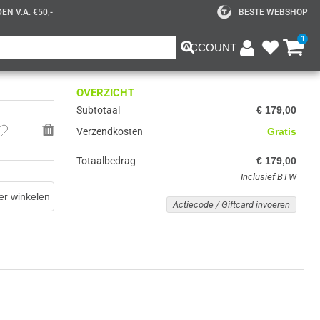
N V.A. €50,-
BESTE WEBSHOP
1
ACCOUNT
OVERZICHT
Subtotaal
€ 179,00
Verzendkosten
Gratis
Totaalbedrag
€ 179,00
Inclusief BTW
er winkelen
Actiecode / Giftcard invoeren