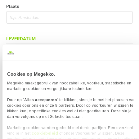
Plaats
LEVERDATUM
Cookies op Megekko.
BEZORGADRES
Megekko maakt gebruik van noodzakelijke, voorkeur, statistische en
Bezorgadres is gelijk aan factuuradres
marketing cookies en vergelijkbare technieken.
Bezorging op alternatief adres
Door op "
Alles accepteren
" te klikken, stem je in met het plaatsen van
Afhalen op PostNL afhaalpunt
cookies door ons en onze 9 partners. Door op voorkeuren wijzigen te
kikken kun je specifieke cookies wel of niet goedkeuren. Deze sla je
Afhalen in Megekko Shop te Breda
dan vervolgens op met Selectie toestaan.
Marketing cookies worden gedeeld met derde partijen. Een overzicht
cookiebeleid
vind je in het
of onder Voorkeuren wijzigen. Deze
BETAALMETHODE
worden gebruikt zodat we gerichter reclamebanners kunnen inzetten op