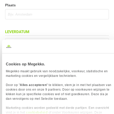
Plaats
LEVERDATUM
Mag eerder geleverd worden (indien mogelijk)
Cookies op Megekko.
BEZORGADRES
Megekko maakt gebruik van noodzakelijke, voorkeur, statistische en
marketing cookies en vergelijkbare technieken.
Bezorgadres is gelijk aan factuuradres
Door op "
Alles accepteren
" te klikken, stem je in met het plaatsen van
Bezorging op alternatief adres
cookies door ons en onze 9 partners. Door op voorkeuren wijzigen te
kikken kun je specifieke cookies wel of niet goedkeuren. Deze sla je
Afhalen op PostNL afhaalpunt
dan vervolgens op met Selectie toestaan.
Afhalen in Megekko Shop te Breda
Marketing cookies worden gedeeld met derde partijen. Een overzicht
cookiebeleid
vind je in het
of onder Voorkeuren wijzigen. Deze