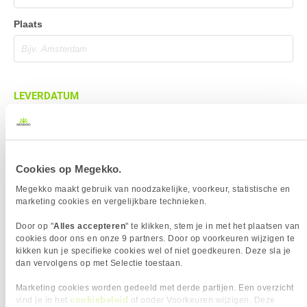
Plaats
LEVERDATUM
Cookies op Megekko.
BEZORGADRES
Megekko maakt gebruik van noodzakelijke, voorkeur, statistische en
Bezorgadres is gelijk aan factuuradres
marketing cookies en vergelijkbare technieken.
Bezorging op alternatief adres
Door op "
Alles accepteren
" te klikken, stem je in met het plaatsen van
cookies door ons en onze 9 partners. Door op voorkeuren wijzigen te
Afhalen op PostNL afhaalpunt
kikken kun je specifieke cookies wel of niet goedkeuren. Deze sla je
Afhalen in Megekko Shop te Breda
dan vervolgens op met Selectie toestaan.
Marketing cookies worden gedeeld met derde partijen. Een overzicht
cookiebeleid
vind je in het
of onder Voorkeuren wijzigen. Deze