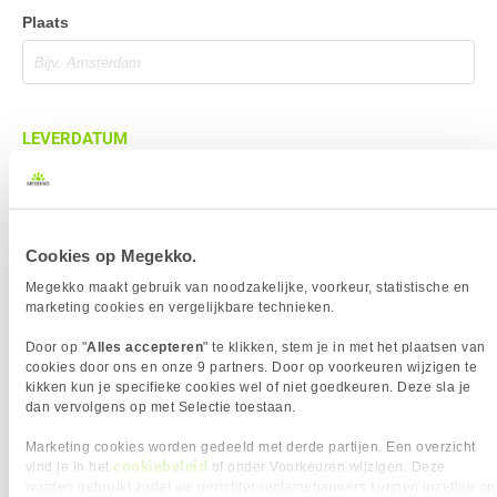
Plaats
LEVERDATUM
Cookies op Megekko.
BEZORGADRES
Megekko maakt gebruik van noodzakelijke, voorkeur, statistische en
Bezorgadres is gelijk aan factuuradres
marketing cookies en vergelijkbare technieken.
Bezorging op alternatief adres
Door op "
Alles accepteren
" te klikken, stem je in met het plaatsen van
cookies door ons en onze 9 partners. Door op voorkeuren wijzigen te
Afhalen op PostNL afhaalpunt
kikken kun je specifieke cookies wel of niet goedkeuren. Deze sla je
Afhalen in Megekko Shop te Breda
dan vervolgens op met Selectie toestaan.
Marketing cookies worden gedeeld met derde partijen. Een overzicht
cookiebeleid
vind je in het
of onder Voorkeuren wijzigen. Deze
worden gebruikt zodat we gerichter reclamebanners kunnen inzetten op
BETAALMETHODE