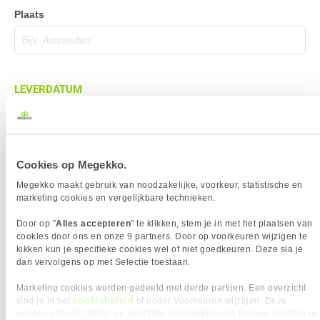
Plaats
LEVERDATUM
Cookies op Megekko.
BEZORGADRES
Megekko maakt gebruik van noodzakelijke, voorkeur, statistische en
Bezorgadres is gelijk aan factuuradres
marketing cookies en vergelijkbare technieken.
Bezorging op alternatief adres
Door op "
Alles accepteren
" te klikken, stem je in met het plaatsen van
cookies door ons en onze 9 partners. Door op voorkeuren wijzigen te
Afhalen op PostNL afhaalpunt
kikken kun je specifieke cookies wel of niet goedkeuren. Deze sla je
Afhalen in Megekko Shop te Breda
dan vervolgens op met Selectie toestaan.
Marketing cookies worden gedeeld met derde partijen. Een overzicht
cookiebeleid
vind je in het
of onder Voorkeuren wijzigen. Deze
worden gebruikt zodat we gerichter reclamebanners kunnen inzetten op
BETAALMETHODE