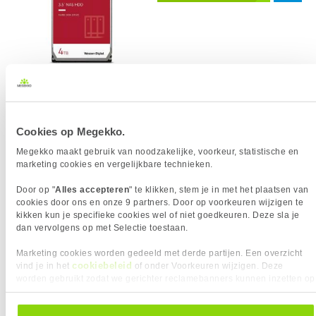
Uit eigen voorraad leverbaar. Levertijd:
1 werkdag (maandag)
Merk
Western Digital
Interface
SATA III
Opslagcapaciteit
4000 GB
Cookies op Megekko.
Rotatiesnelheid (max)
5400 RPM
Megekko maakt gebruik van noodzakelijke, voorkeur, statistische en
Cache
128 MB
marketing cookies en vergelijkbare technieken.
Opslagtechnologie
CMR
Door op "
Alles accepteren
" te klikken, stem je in met het plaatsen van
cookies door ons en onze 9 partners. Door op voorkeuren wijzigen te
Vergelijk product
Meer productinformatie
kikken kun je specifieke cookies wel of niet goedkeuren. Deze sla je
dan vervolgens op met Selectie toestaan.
Marketing cookies worden gedeeld met derde partijen. Een overzicht
Seagate HDD NAS 3.5" 8TB
cookiebeleid
vind je in het
of onder Voorkeuren wijzigen. Deze
112x
ST8000NT001 Ironwolf Pro
worden gebruikt zodat we gerichter reclamebanners kunnen inzetten op
andere websites. In onze cookievoorkeuren vind je een overzicht van
378,-
alle cookies. Je kunt je gegeven toestemming altijd intrekken, dit doe je