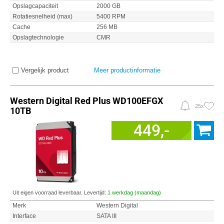
Opslagcapaciteit
2000 GB
Rotatiesnelheid (max)
5400 RPM
Cache
256 MB
Opslagtechnologie
CMR
Vergelijk product
Meer productinformatie
Western Digital Red Plus WD100EFGX
25x
10TB
449,-
Uit eigen voorraad leverbaar. Levertijd:
1 werkdag (maandag)
Merk
Western Digital
Interface
SATA III