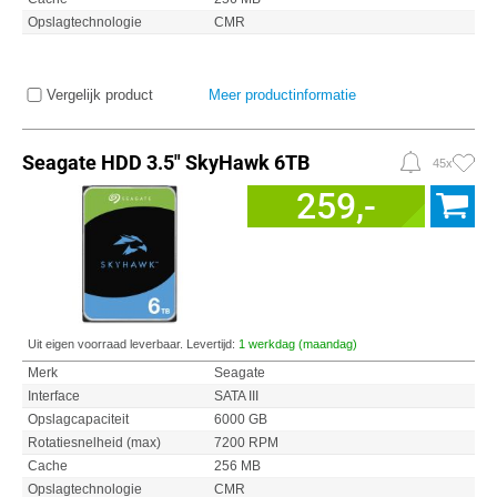
Opslagtechnologie
CMR
Vergelijk product
Meer productinformatie
Seagate HDD 3.5" SkyHawk 6TB
45x
259,-
Uit eigen voorraad leverbaar. Levertijd:
1 werkdag (maandag)
Merk
Seagate
Interface
SATA III
Opslagcapaciteit
6000 GB
Rotatiesnelheid (max)
7200 RPM
Cache
256 MB
Opslagtechnologie
CMR