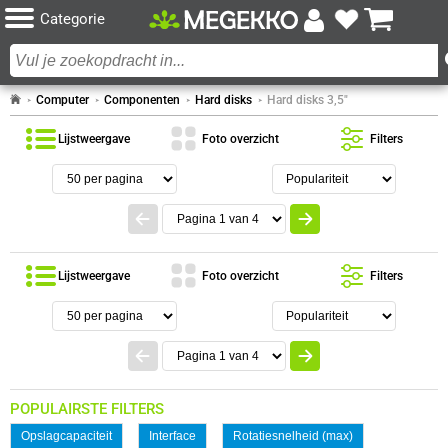
Categorie
Computer
Componenten
Hard disks
Hard disks 3,5"
Lijstweergave
Foto overzicht
Filters
Lijstweergave
Foto overzicht
Filters
POPULAIRSTE FILTERS
Opslagcapaciteit
Interface
Rotatiesnelheid (max)