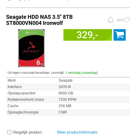
Seagate HDD NAS 3.5" 8TB
337x
ST8000VN004 Ironwolf
329,-
Uit eigen voorraad leverbaar. Levertijd:
1 werkdag (maandag)
Merk
Seagate
Interface
SATA III
Opslagcapaciteit
8000 GB
Rotatiesnelheid (max)
7200 RPM
Cache
256 MB
Opslagtechnologie
CMR
Vergelijk product
Meer productinformatie