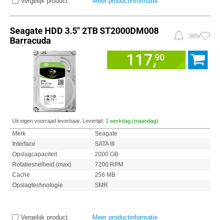
Vergelijk product
Meer productinformatie
Seagate HDD 3.5" 2TB ST2000DM008
365x
Barracuda
117,
90
Uit eigen voorraad leverbaar. Levertijd:
1 werkdag (maandag)
Merk
Seagate
Interface
SATA III
Opslagcapaciteit
2000 GB
Rotatiesnelheid (max)
7200 RPM
Cache
256 MB
Opslagtechnologie
SMR
Vergelijk product
Meer productinformatie