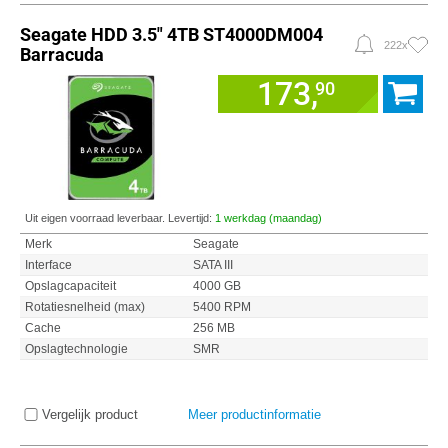
Seagate HDD 3.5" 4TB ST4000DM004
222x
Barracuda
173,
90
Uit eigen voorraad leverbaar. Levertijd:
1 werkdag (maandag)
Merk
Seagate
Interface
SATA III
Opslagcapaciteit
4000 GB
Rotatiesnelheid (max)
5400 RPM
Cache
256 MB
Opslagtechnologie
SMR
Vergelijk product
Meer productinformatie