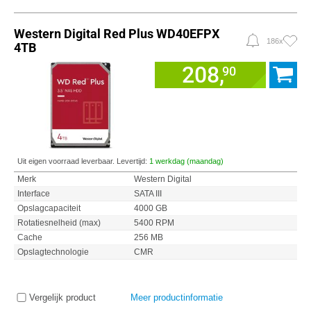
Western Digital Red Plus WD40EFPX
186x
4TB
208,
90
Uit eigen voorraad leverbaar. Levertijd:
1 werkdag (maandag)
Merk
Western Digital
Interface
SATA III
Opslagcapaciteit
4000 GB
Rotatiesnelheid (max)
5400 RPM
Cache
256 MB
Opslagtechnologie
CMR
Vergelijk product
Meer productinformatie