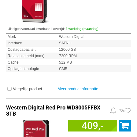
Uit eigen voorraad leverbaar. Levertijd:
1 werkdag (maandag)
Merk
Western Digital
Interface
SATA III
Opslagcapaciteit
12000 GB
Rotatiesnelheid (max)
7200 RPM
Cache
512 MB
Opslagtechnologie
CMR
Vergelijk product
Meer productinformatie
Western Digital Red Pro WD8005FFBX
72x
8TB
409,-