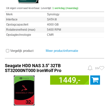
Uit eigen voorraad leverbaar. Levertijd:
1 werkdag (maandag)
Merk
Synology
Interface
SATA III
Opslagcapaciteit
4000 GB
Rotatiesnelheid (max)
5400 RPM
Opslagtechnologie
CMR
Vergelijk product
Meer productinformatie
Seagate HDD NAS 3.5" 32TB
10x
ST32000NT000 IronWolf Pro
1449,-