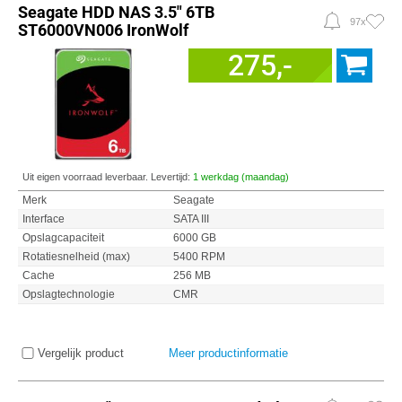
Seagate HDD NAS 3.5" 6TB
97x
ST6000VN006 IronWolf
275,-
Uit eigen voorraad leverbaar. Levertijd:
1 werkdag (maandag)
Merk
Seagate
Interface
SATA III
Opslagcapaciteit
6000 GB
Rotatiesnelheid (max)
5400 RPM
Cache
256 MB
Opslagtechnologie
CMR
Vergelijk product
Meer productinformatie