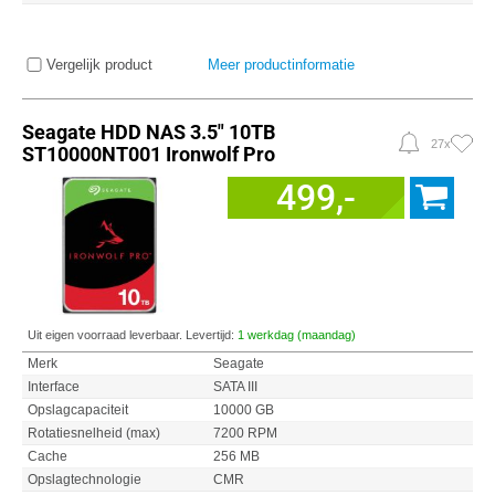
Vergelijk product
Meer productinformatie
Seagate HDD NAS 3.5" 10TB
27x
ST10000NT001 Ironwolf Pro
499,-
Uit eigen voorraad leverbaar. Levertijd:
1 werkdag (maandag)
Merk
Seagate
Interface
SATA III
Opslagcapaciteit
10000 GB
Rotatiesnelheid (max)
7200 RPM
Cache
256 MB
Opslagtechnologie
CMR