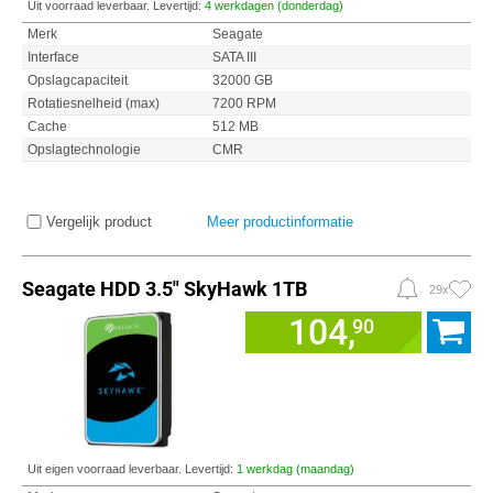
Uit voorraad leverbaar. Levertijd:
4 werkdagen (donderdag)
Merk
Seagate
Interface
SATA III
Opslagcapaciteit
32000 GB
Rotatiesnelheid (max)
7200 RPM
Cache
512 MB
Opslagtechnologie
CMR
Vergelijk product
Meer productinformatie
Seagate HDD 3.5" SkyHawk 1TB
29x
104,
90
Uit eigen voorraad leverbaar. Levertijd:
1 werkdag (maandag)