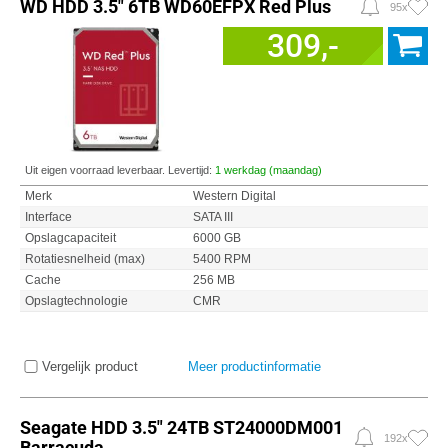
WD HDD 3.5" 6TB WD60EFPX Red Plus
95x
309,-
Uit eigen voorraad leverbaar. Levertijd:
1 werkdag (maandag)
Merk
Western Digital
Interface
SATA III
Opslagcapaciteit
6000 GB
Rotatiesnelheid (max)
5400 RPM
Cache
256 MB
Opslagtechnologie
CMR
Vergelijk product
Meer productinformatie
Seagate HDD 3.5" 24TB ST24000DM001
192x
Barracuda