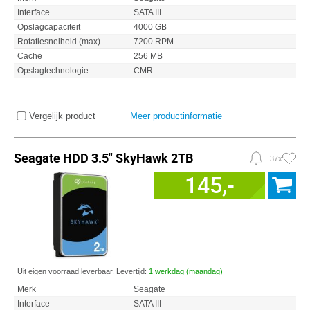
Interface
SATA III
Opslagcapaciteit
4000 GB
Rotatiesnelheid (max)
7200 RPM
Cache
256 MB
Opslagtechnologie
CMR
Vergelijk product
Meer productinformatie
Seagate HDD 3.5" SkyHawk 2TB
37x
145,-
Uit eigen voorraad leverbaar. Levertijd:
1 werkdag (maandag)
Merk
Seagate
Interface
SATA III