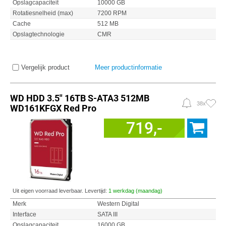
Opslagcapaciteit
10000 GB
Rotatiesnelheid (max)
7200 RPM
Cache
512 MB
Opslagtechnologie
CMR
Vergelijk product
Meer productinformatie
WD HDD 3.5" 16TB S-ATA3 512MB
38x
WD161KFGX Red Pro
719,-
Uit eigen voorraad leverbaar. Levertijd:
1 werkdag (maandag)
Merk
Western Digital
Interface
SATA III
Opslagcapaciteit
16000 GB