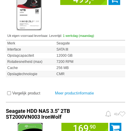
Uit eigen voorraad leverbaar. Levertijd:
1 werkdag (maandag)
Merk
Seagate
Interface
SATA III
Opslagcapaciteit
12000 GB
Rotatiesnelheid (max)
7200 RPM
Cache
256 MB
Opslagtechnologie
CMR
Vergelijk product
Meer productinformatie
Seagate HDD NAS 3.5" 2TB
41x
ST2000VN003 IronWolf
169,
90