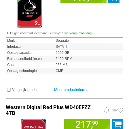
Uit eigen voorraad leverbaar. Levertijd:
1 werkdag (maandag)
Merk
Seagate
Interface
SATA III
Opslagcapaciteit
2000 GB
Rotatiesnelheid (max)
5400 RPM
Cache
256 MB
Opslagtechnologie
CMR
Vergelijk product
Meer productinformatie
Western Digital Red Plus WD40EFZZ
59x
4TB
217,
90