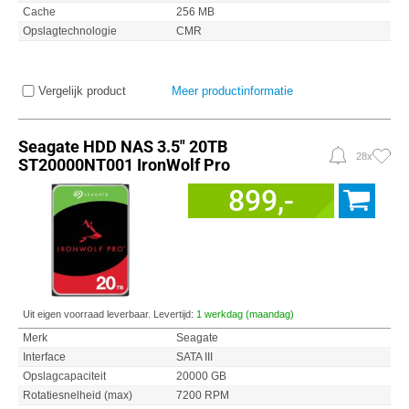
Cache
256 MB
Opslagtechnologie
CMR
Vergelijk product
Meer productinformatie
Seagate HDD NAS 3.5" 20TB
28x
ST20000NT001 IronWolf Pro
899,-
Uit eigen voorraad leverbaar. Levertijd:
1 werkdag (maandag)
Merk
Seagate
Interface
SATA III
Opslagcapaciteit
20000 GB
Rotatiesnelheid (max)
7200 RPM