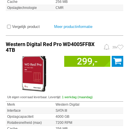
Cache
256 MB
Opslagtechnologie
CMR
Vergelijk product
Meer productinformatie
Western Digital Red Pro WD4005FFBX
39x
4TB
299,-
Uit eigen voorraad leverbaar. Levertijd:
1 werkdag (maandag)
Merk
Western Digital
Interface
SATA III
Opslagcapaciteit
4000 GB
Rotatiesnelheid (max)
7200 RPM
Cache
256 MB