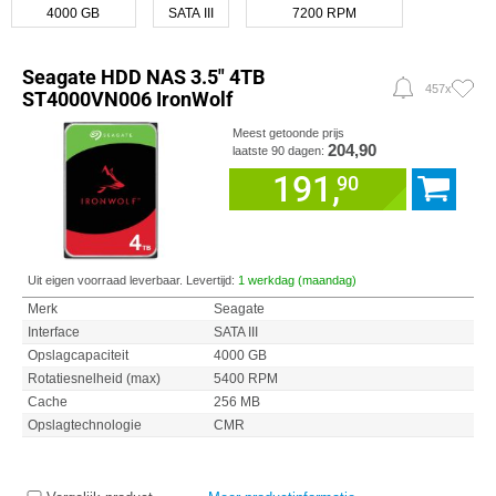
4000 GB
SATA III
7200 RPM
Seagate HDD NAS 3.5" 4TB
457x
ST4000VN006 IronWolf
Meest getoonde prijs
204,90
laatste 90 dagen:
191,
90
Uit eigen voorraad leverbaar. Levertijd:
1 werkdag (maandag)
Merk
Seagate
Interface
SATA III
Opslagcapaciteit
4000 GB
Rotatiesnelheid (max)
5400 RPM
Cache
256 MB
Opslagtechnologie
CMR