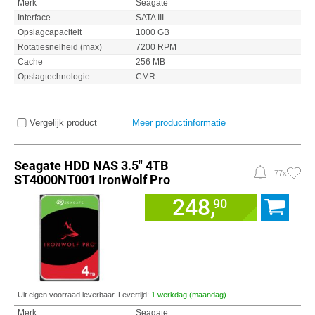
Merk
Seagate
Interface
SATA III
Opslagcapaciteit
1000 GB
Rotatiesnelheid (max)
7200 RPM
Cache
256 MB
Opslagtechnologie
CMR
Vergelijk product
Meer productinformatie
Seagate HDD NAS 3.5" 4TB
77x
ST4000NT001 IronWolf Pro
248,
90
Uit eigen voorraad leverbaar. Levertijd:
1 werkdag (maandag)
Merk
Seagate