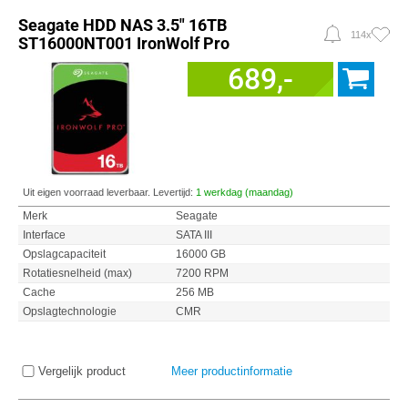
Seagate HDD NAS 3.5" 16TB
114x
ST16000NT001 IronWolf Pro
689,-
Uit eigen voorraad leverbaar. Levertijd:
1 werkdag (maandag)
Merk
Seagate
Interface
SATA III
Opslagcapaciteit
16000 GB
Rotatiesnelheid (max)
7200 RPM
Cache
256 MB
Opslagtechnologie
CMR
Vergelijk product
Meer productinformatie