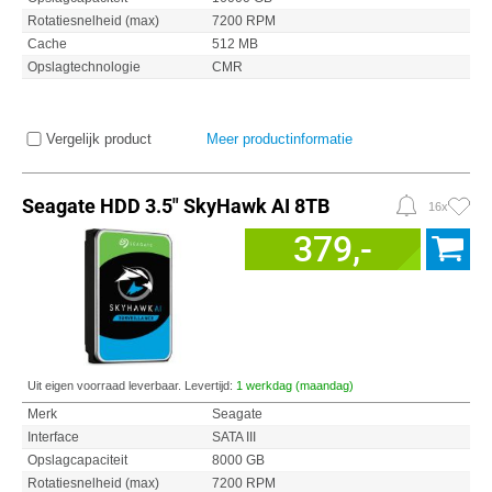
Rotatiesnelheid (max)
7200 RPM
Cache
512 MB
Opslagtechnologie
CMR
Vergelijk product
Meer productinformatie
Seagate HDD 3.5" SkyHawk AI 8TB
16x
379,-
Uit eigen voorraad leverbaar. Levertijd:
1 werkdag (maandag)
Merk
Seagate
Interface
SATA III
Opslagcapaciteit
8000 GB
Rotatiesnelheid (max)
7200 RPM