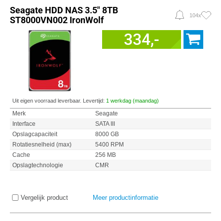
Seagate HDD NAS 3.5" 8TB
104x
ST8000VN002 IronWolf
334,-
Uit eigen voorraad leverbaar. Levertijd:
1 werkdag (maandag)
Merk
Seagate
Interface
SATA III
Opslagcapaciteit
8000 GB
Rotatiesnelheid (max)
5400 RPM
Cache
256 MB
Opslagtechnologie
CMR
Vergelijk product
Meer productinformatie