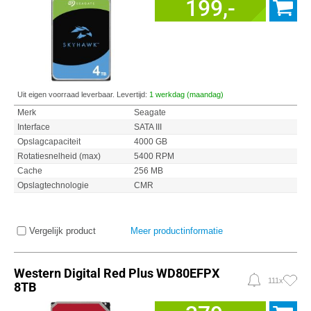
199,-
Uit eigen voorraad leverbaar. Levertijd:
1 werkdag (maandag)
Merk
Seagate
Interface
SATA III
Opslagcapaciteit
4000 GB
Rotatiesnelheid (max)
5400 RPM
Cache
256 MB
Opslagtechnologie
CMR
Vergelijk product
Meer productinformatie
Western Digital Red Plus WD80EFPX
111x
8TB