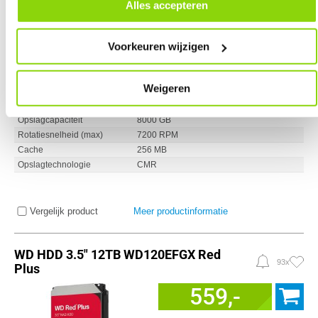
door in de footer van onze website te klikken op ‘Cookievoorkeuren’
Alles accepteren
onder het kopje ‘Mijn gegevens’.
Voorkeuren wijzigen
Uit eigen voorraad leverbaar. Levertijd:
1 werkdag (maandag)
Weigeren
Merk
Seagate
Interface
SATA III
Opslagcapaciteit
8000 GB
Rotatiesnelheid (max)
7200 RPM
Cache
256 MB
Opslagtechnologie
CMR
Vergelijk product
Meer productinformatie
WD HDD 3.5" 12TB WD120EFGX Red
93x
Plus
559,-