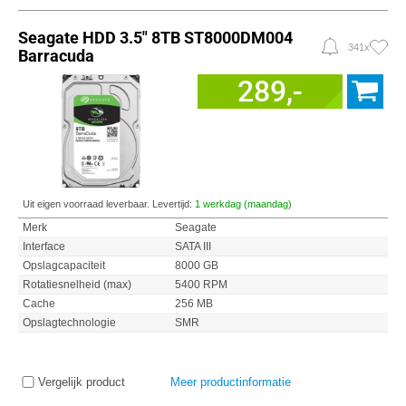
Seagate HDD 3.5" 8TB ST8000DM004
341x
Barracuda
289,-
Uit eigen voorraad leverbaar. Levertijd:
1 werkdag (maandag)
Merk
Seagate
Interface
SATA III
Opslagcapaciteit
8000 GB
Rotatiesnelheid (max)
5400 RPM
Cache
256 MB
Opslagtechnologie
SMR
Vergelijk product
Meer productinformatie