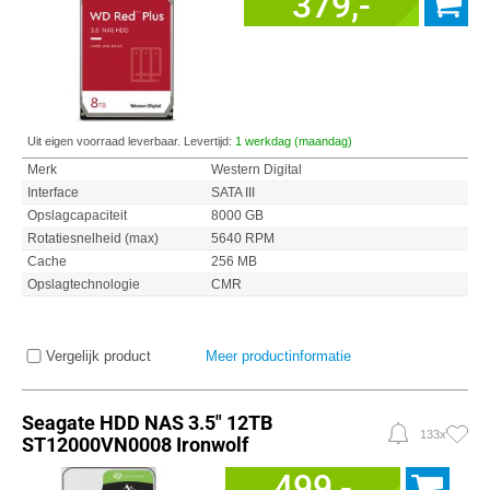
379,-
Uit eigen voorraad leverbaar. Levertijd:
1 werkdag (maandag)
Merk
Western Digital
Interface
SATA III
Opslagcapaciteit
8000 GB
Rotatiesnelheid (max)
5640 RPM
Cache
256 MB
Opslagtechnologie
CMR
Vergelijk product
Meer productinformatie
Seagate HDD NAS 3.5" 12TB
133x
ST12000VN0008 Ironwolf
499,-