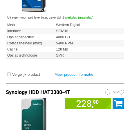
Uit eigen voorraad leverbaar. Levertijd:
1 werkdag (maandag)
Merk
Western Digital
Interface
SATA III
Opslagcapaciteit
4000 GB
Rotatiesnelheid (max)
5400 RPM
Cache
128 MB
Opslagtechnologie
SMR
Vergelijk product
Meer productinformatie
Synology HDD HAT3300-4T
57x
228,
90