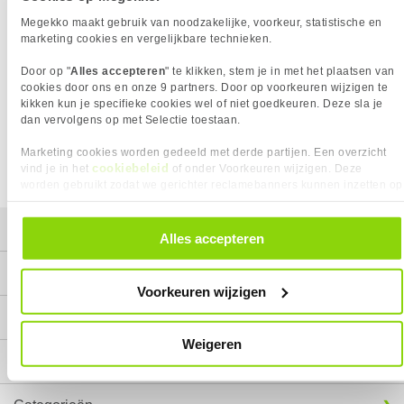
36,
95
Megekko maakt gebruik van noodzakelijke, voorkeur, statistische en
marketing cookies en vergelijkbare technieken.
Door op "
Alles accepteren
" te klikken, stem je in met het plaatsen van
cookies door ons en onze 9 partners. Door op voorkeuren wijzigen te
kikken kun je specifieke cookies wel of niet goedkeuren. Deze sla je
dan vervolgens op met Selectie toestaan.
Marketing cookies worden gedeeld met derde partijen. Een overzicht
cookiebeleid
vind je in het
of onder Voorkeuren wijzigen. Deze
worden gebruikt zodat we gerichter reclamebanners kunnen inzetten op
andere websites. In onze cookievoorkeuren vind je een overzicht van
alle cookies. Je kunt je gegeven toestemming altijd intrekken, dit doe je
Mijn gegevens
door in de footer van onze website te klikken op ‘Cookievoorkeuren’
Alles accepteren
onder het kopje ‘Mijn gegevens’.
Service
Voorkeuren wijzigen
Contact
Weigeren
Megekko