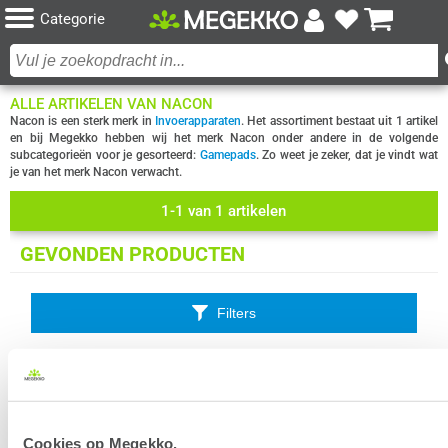
Categorie
ALLE ARTIKELEN VAN NACON
Nacon is een sterk merk in
Invoerapparaten
. Het assortiment bestaat uit 1 artikel
en bij Megekko hebben wij het merk Nacon onder andere in de volgende
subcategorieën voor je gesorteerd:
Gamepads
. Zo weet je zeker, dat je vindt wat
je van het merk Nacon verwacht.
1-1 van 1 artikelen
GEVONDEN PRODUCTEN
Filters
Bigben Nacon Wired Revolution X Official Controller - Black (Xbox Series X)
Uit eigen voorraad leverbaar. Levertijd:
1 werkdag (maandag)
Cookies op Megekko.