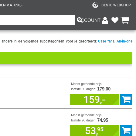
N V.A. €50,-
BESTE WEBSHOP
ACCOUNT
r andere in de volgende subcategorieën voor je gesorteerd:
Case fans
,
All-in-one
Meest getoonde prijs
179,00
laatste 90 dagen:
159,-
Meest getoonde prijs
74,95
laatste 90 dagen:
53,
95