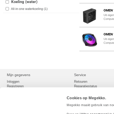
Koeling (water)
All-in-one waterkoeling (
1
)
OMEN 1
Uit eige
Comput
OMEN 1
Uit eige
Comput
Mijn gegevens
Service
Inloggen
Retouren
Registreren
Reparatiestatus
Privacy
Servicepunt
Cookievoorkeuren
Europees Herroepingsformu
Cookies op Megekko.
Herroepingsrecht
Betaalmethoden
Megekko maakt gebruik van nood
Scrapers / Crawlers beleid
Megekko builds