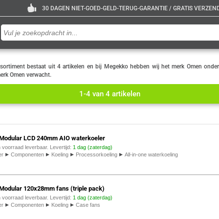
30 DAGEN NIET-GOED-GELD-TERUG-GARANTIE / GRATIS VERZENDE
ssortiment bestaat uit 4 artikelen en bij Megekko hebben wij het merk Omen onde
t merk Omen verwacht.
1-4 van 4 artikelen
odular LCD 240mm AIO waterkoeler
n voorraad leverbaar. Levertijd:
1 dag (zaterdag)
▸
▸
▸
▸
er
Componenten
Koeling
Processorkoeling
All-in-one waterkoeling
odular 120x28mm fans (triple pack)
n voorraad leverbaar. Levertijd:
1 dag (zaterdag)
▸
▸
▸
er
Componenten
Koeling
Case fans