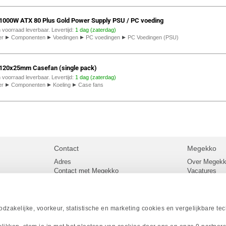
000W ATX 80 Plus Gold Power Supply PSU / PC voeding
n voorraad leverbaar. Levertijd:
1 dag (zaterdag)
▸
▸
▸
▸
er
Componenten
Voedingen
PC voedingen
PC Voedingen (PSU)
20x25mm Casefan (single pack)
n voorraad leverbaar. Levertijd:
1 dag (zaterdag)
▸
▸
▸
er
Componenten
Koeling
Case fans
Contact
Megekko
Adres
Over Megek
Contact met Megekko
Vacatures
Veelgestelde vragen
Megekko mail
lier
Klachtenprocedure
Algemene v
Openingstijden Megekko Shop
Levertijd en
Sitemap
zakelijke, voorkeur, statistische en marketing cookies en vergelijkbare te
Onze merke
Acties