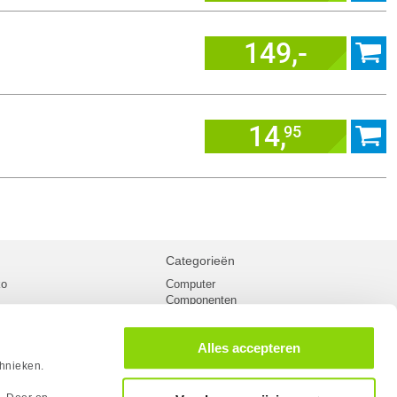
149,-
14,
95
Categorieën
ko
Computer
Componenten
inglist
Randapparatuur
oorwaarden
Kabels
Alles accepteren
 verzending
Netwerk
Laptops
chnieken.
n
Gaming laptops
PC Systemen