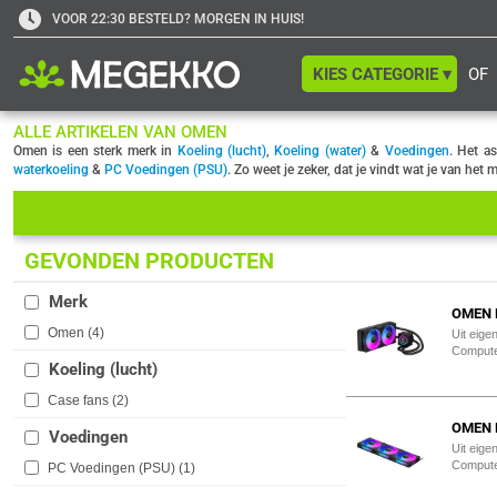
VOOR 22:30 BESTELD? MORGEN IN HUIS!
KIES CATEGORIE ▾
OF
ALLE ARTIKELEN VAN OMEN
Omen is een sterk merk in
Koeling (lucht)
,
Koeling (water)
&
Voedingen
. Het a
waterkoeling
&
PC Voedingen (PSU)
. Zo weet je zeker, dat je vindt wat je van he
GEVONDEN PRODUCTEN
Merk
OMEN M
Omen (
4
)
Uit eige
Comput
Koeling (lucht)
Case fans (
2
)
OMEN M
Voedingen
Uit eige
Comput
PC Voedingen (PSU) (
1
)