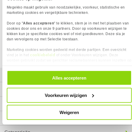
49,
90
Megekko maakt gebruik van noodzakelijke, voorkeur, statistische en
marketing cookies en vergelijkbare technieken.
Door op "
Alles accepteren
" te klikken, stem je in met het plaatsen van
cookies door ons en onze 9 partners. Door op voorkeuren wijzigen te
kikken kun je specifieke cookies wel of niet goedkeuren. Deze sla je
dan vervolgens op met Selectie toestaan.
Marketing cookies worden gedeeld met derde partijen. Een overzicht
cookiebeleid
vind je in het
of onder Voorkeuren wijzigen. Deze
worden gebruikt zodat we gerichter reclamebanners kunnen inzetten op
andere websites. In onze cookievoorkeuren vind je een overzicht van
alle cookies. Je kunt je gegeven toestemming altijd intrekken, dit doe je
Mijn gegevens
door in de footer van onze website te klikken op ‘Cookievoorkeuren’
Alles accepteren
onder het kopje ‘Mijn gegevens’.
Service
Voorkeuren wijzigen
Contact
Weigeren
Megekko