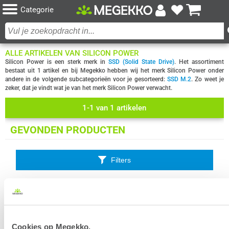
Categorie
ALLE ARTIKELEN VAN SILICON POWER
Silicon Power is een sterk merk in
SSD (Solid State Drive)
. Het assortiment
bestaat uit 1 artikel en bij Megekko hebben wij het merk Silicon Power onder
andere in de volgende subcategorieën voor je gesorteerd:
SSD M.2
. Zo weet je
zeker, dat je vindt wat je van het merk Silicon Power verwacht.
1-1 van 1 artikelen
GEVONDEN PRODUCTEN
Filters
Silicon Power SP128GBP34A608 Ace-A60 128GB M.2 SSD
Uit eigen voorraad leverbaar. Levertijd:
1 dag (vrijdag)
Cookies op Megekko.