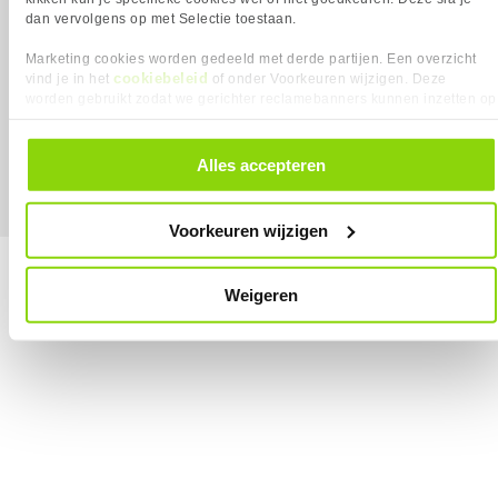
dan vervolgens op met Selectie toestaan.
Marketing cookies worden gedeeld met derde partijen. Een overzicht
cookiebeleid
vind je in het
of onder Voorkeuren wijzigen. Deze
worden gebruikt zodat we gerichter reclamebanners kunnen inzetten op
MEGEKKO.NL © 2026
Alle prijzen zijn inclusief BTW
andere websites. In onze cookievoorkeuren vind je een overzicht van
alle cookies. Je kunt je gegeven toestemming altijd intrekken, dit doe je
door in de footer van onze website te klikken op ‘Cookievoorkeuren’
Alles accepteren
onder het kopje ‘Mijn gegevens’.
Voorkeuren wijzigen
Weigeren