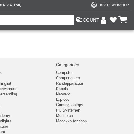
N V.A. €50,-
BESTE WEBSHOP
ACCOUNT
Categorieën
ko
Computer
Componenten
inglist
Randapparatuur
oorwaarden
Kabels
 verzending
Netwerk
Laptops
n
Gaming laptops
PC Systemen
cademy
Monitoren
tlights
Megekko fanshop
utube
rum