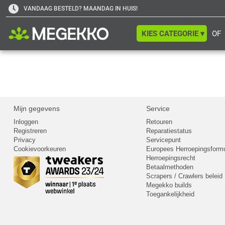
VANDAAG BESTELD? MAANDAG IN HUIS!
KIES CATEGORIE ▾
OF
Mijn gegevens
Service
Inloggen
Retouren
Registreren
Reparatiestatus
Privacy
Servicepunt
Cookievoorkeuren
Europees Herroepingsformu
Herroepingsrecht
Betaalmethoden
Scrapers / Crawlers beleid
Megekko builds
Toegankelijkheid