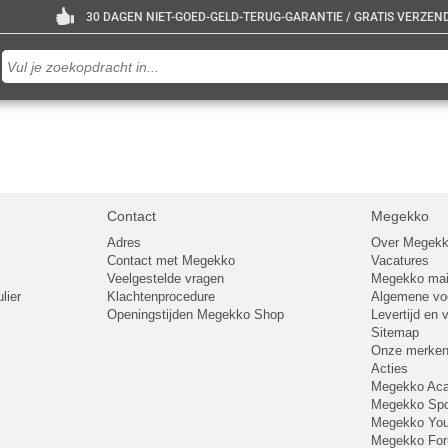
30 DAGEN NIET-GOED-GELD-TERUG-GARANTIE / GRATIS VERZENDE
Contact
Megekko
Adres
Over Megek
Contact met Megekko
Vacatures
Veelgestelde vragen
Megekko mail
lier
Klachtenprocedure
Algemene v
Openingstijden Megekko Shop
Levertijd en
Sitemap
Onze merke
Acties
Megekko A
Megekko Spo
Megekko Yo
Megekko Fo