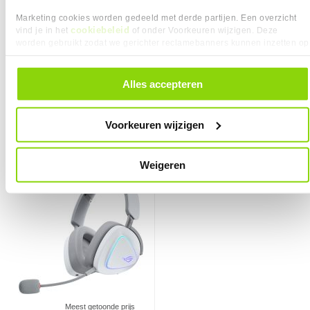
Marketing cookies worden gedeeld met derde partijen. Een overzicht
cookiebeleid
vind je in het
of onder Voorkeuren wijzigen. Deze
worden gebruikt zodat we gerichter reclamebanners kunnen inzetten op
Meest getoonde prijs
andere websites. In onze cookievoorkeuren vind je een overzicht van
laatste 90 dagen:
224,90
alle cookies. Je kunt je gegeven toestemming altijd intrekken, dit doe je
door in de footer van onze website te klikken op ‘Cookievoorkeuren’
199,-
149,-
Alles accepteren
onder het kopje ‘Mijn gegevens’.
Vergelijk product
Vergelijk product
26x
2x
Voorkeuren wijzigen
ASUS ROG Delta II Draadloos Wit
Weigeren
Meest getoonde prijs