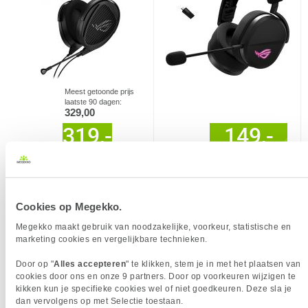
Meest getoonde prijs
laatste 90 dagen:
329,00
319,-
149,-
Vergelijk product
Vergelijk product
10x
16x
ASUS ROG Delta II Draadloos Zwart
ASUS ROG Pelta Draadloze Gaming
Headset Wit
Cookies op Megekko.
Megekko maakt gebruik van noodzakelijke, voorkeur, statistische en
marketing cookies en vergelijkbare technieken.
Door op "
Alles accepteren
" te klikken, stem je in met het plaatsen van
cookies door ons en onze 9 partners. Door op voorkeuren wijzigen te
kikken kun je specifieke cookies wel of niet goedkeuren. Deze sla je
dan vervolgens op met Selectie toestaan.