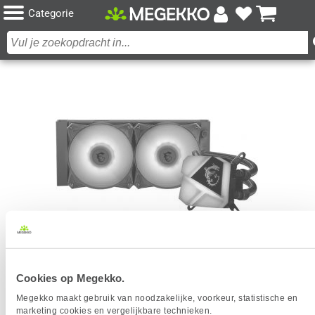
Categorie
Cookies op Megekko.
MSI MAG CORELIQUID C280 WATERKOELER
Megekko maakt gebruik van noodzakelijke, voorkeur, statistische en
Het product dat je zocht is helaas niet meer beschikbaar.
marketing cookies en vergelijkbare technieken.