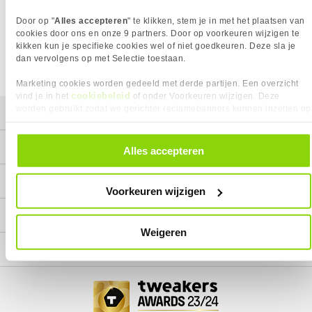
Wij doen ons uiterste best om al onze producten zo lang
Door op "
Alles accepteren
" te klikken, stem je in met het plaatsen van
mogelijk leverbaar te houden.
Helaas is dit product op dit
moment bij geen van onze leveranciers leverbaar.
cookies door ons en onze 9 partners. Door op voorkeuren wijzigen te
kikken kun je specifieke cookies wel of niet goedkeuren. Deze sla je
We helpen je graag met een ander product uit de categorie
dan vervolgens op met Selectie toestaan.
All-in-one waterkoeling.
Marketing cookies worden gedeeld met derde partijen. Een overzicht
cookiebeleid
vind je in het
of onder Voorkeuren wijzigen. Deze
worden gebruikt zodat we gerichter reclamebanners kunnen inzetten op
Mijn gegevens
andere websites. In onze cookievoorkeuren vind je een overzicht van
alle cookies. Je kunt je gegeven toestemming altijd intrekken, dit doe je
Service
door in de footer van onze website te klikken op ‘Cookievoorkeuren’
Alles accepteren
onder het kopje ‘Mijn gegevens’.
Contact
Voorkeuren wijzigen
Megekko
Weigeren
Categorieën