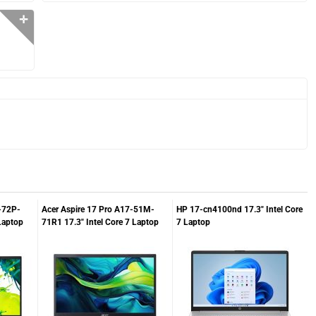
✛
-72P-
Acer Aspire 17 Pro A17-51M-
HP 17-cn4100nd 17.3" Intel Core
Laptop
71R1 17.3" Intel Core 7 Laptop
7 Laptop