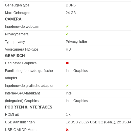
Geheugen type
DDR5
Max. Geheugen
24 GB
CAMERA
Eigenschap
Waarde
Ingebouwde webcam
✓︎
Privacycamera
✓︎
Type privacy
Privacysluiter
Voorcamera HD-type
HD
GRAFISCH
Eigenschap
Waarde
Dedicated Graphics
✖︎
Familie ingebouwde grafische
Intel Graphics
adapter
Ingebouwde grafische adapter
✓︎
Interne-GPU-fabrikant
Intel
(Integrated) Graphics
Intel Graphics
POORTEN & INTERFACES
Eigenschap
Waarde
HDMI uit
1 x
USB aansluitingen
1x USB 2.0, 2x USB 3.2 (Gen1), 2x USB-
USB-C Alt DP Modus
✖︎