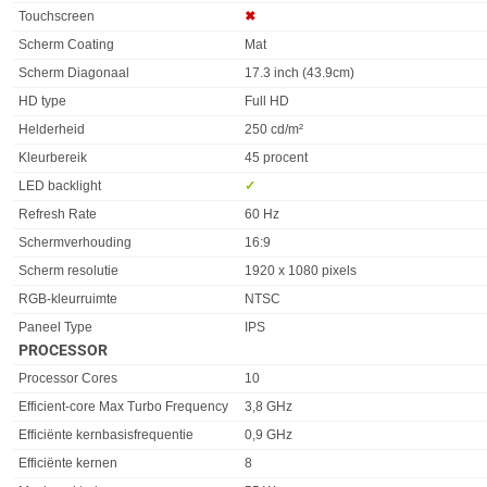
Eigenschap
Waarde
Touchscreen
✖︎
Scherm Coating
Mat
Scherm Diagonaal
17.3 inch (43.9cm)
HD type
Full HD
Helderheid
250 cd/m²
Kleurbereik
45 procent
LED backlight
✓︎
Refresh Rate
60 Hz
Schermverhouding
16:9
Scherm resolutie
1920 x 1080 pixels
RGB-kleurruimte
NTSC
Paneel Type
IPS
PROCESSOR
Eigenschap
Waarde
Processor Cores
10
Efficient-core Max Turbo Frequency
3,8 GHz
Efficiënte kernbasisfrequentie
0,9 GHz
Efficiënte kernen
8