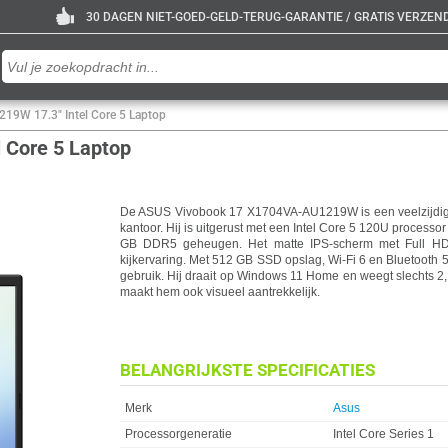
30 DAGEN NIET-GOED-GELD-TERUG-GARANTIE / GRATIS VERZENDE
9W 17.3" Intel Core 5 Laptop
 Core 5 Laptop
De ASUS Vivobook 17 X1704VA-AU1219W is een veelzijdige 
kantoor. Hij is uitgerust met een Intel Core 5 120U processo
GB DDR5 geheugen. Het matte IPS-scherm met Full HD r
kijkervaring. Met 512 GB SSD opslag, Wi-Fi 6 en Bluetooth 5
gebruik. Hij draait op Windows 11 Home en weegt slechts 2,1
maakt hem ook visueel aantrekkelijk.
BELANGRIJKSTE SPECIFICATIES
Eigenschap
Waarde
Merk
Asus
Processorgeneratie
Intel Core Series 1