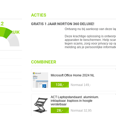
ACTIES
.2
GRATIS 1 JAAR NORTON 360 DELUXE!
Ontvang nu bij aankoop van deze lap
 GEBRUIK
Deze krachtige oplossing is ontworp
apparaten te beschermen. Help sca
tegen scams, zorg voor privacy op 
melding als je persoonlijke informa
COMBINEER
Microsoft Office Home 2024 NL
138,-
Normaal 149,-
ACT Laptopstandaard. aluminium.
inklapbaar. traploos in hoogte
verstelbaar
28,-
Normaal 32,95