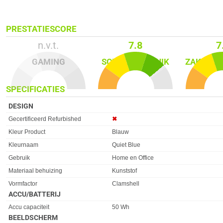
PRESTATIESCORE
n.v.t.
7.8
7
GAMING
SCHOOL­GEBRUIK
ZAKELIJK
SPECIFICATIES
DESIGN
Eigenschap
Waarde
Gecertificeerd Refurbished
✖︎
Kleur Product
Blauw
Kleurnaam
Quiet Blue
Gebruik
Home en Office
Materiaal behuizing
Kunststof
Vormfactor
Clamshell
ACCU/BATTERIJ
Eigenschap
Waarde
Accu capaciteit
50 Wh
BEELDSCHERM