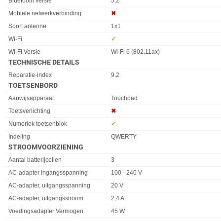
Bluetooth versie
5.2
Mobiele netwerkverbinding
✖︎
Soort antenne
1x1
Wi-Fi
✓︎
Wi-Fi Versie
Wi-Fi 6 (802.11ax)
TECHNISCHE DETAILS
Eigenschap
Waarde
Reparatie-index
9.2
TOETSENBORD
Eigenschap
Waarde
Aanwijsapparaat
Touchpad
Toetsverlichting
✖︎
Numeriek toetsenblok
✓︎
Indeling
QWERTY
STROOMVOORZIENING
Eigenschap
Waarde
Aantal batterijcellen
3
AC-adapter ingangsspanning
100 - 240 V
AC-adapter, uitgangsspanning
20 V
AC-adapter, uitgangsstroom
2,4 A
Voedingsadapter Vermogen
45 W