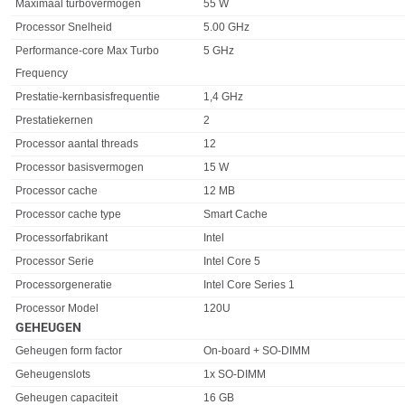
Maximaal turbovermogen
55 W
Processor Snelheid
5.00 GHz
Performance-core Max Turbo
5 GHz
Frequency
Prestatie-kernbasisfrequentie
1,4 GHz
Prestatiekernen
2
Processor aantal threads
12
Processor basisvermogen
15 W
Processor cache
12 MB
Processor cache type
Smart Cache
Processorfabrikant
Intel
Processor Serie
Intel Core 5
Processorgeneratie
Intel Core Series 1
Processor Model
120U
GEHEUGEN
Eigenschap
Waarde
Geheugen form factor
On-board + SO-DIMM
Geheugenslots
1x SO-DIMM
Geheugen capaciteit
16 GB