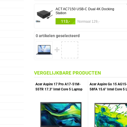
ACT AC7150 USB-C Dual 4K Docking
Station
113,-
Normaal 129,-
0 artikelen geselecteerd
✚
VERGELIJKBARE PRODUCTEN
Acer Aspire 17 Pro A17-51M-
Acer Aspire Go 15 AG15
55TR 17.3" Intel Core 5 Laptop
58FA 15.6" Intel Core 5 