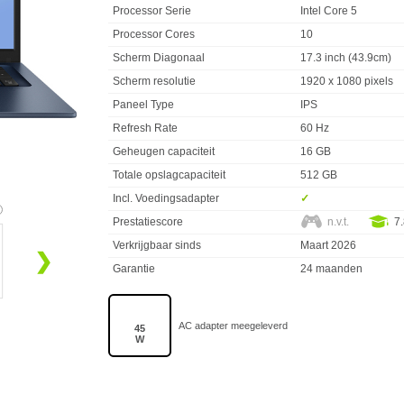
Processor Serie
Intel Core 5
Processor Cores
10
Scherm Diagonaal
17.3 inch (43.9cm)
Scherm resolutie
1920 x 1080 pixels
Paneel Type
IPS
Refresh Rate
60 Hz
Geheugen capaciteit
16 GB
Totale opslagcapaciteit
512 GB
Incl. Voedingsadapter
✓︎
Prestatiescore
n.v.t.
7
Verkrijgbaar sinds
Maart 2026
❯
Garantie
24 maanden
45
W