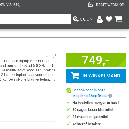
N V.A. €50,-
BESTE WEBSHOP
ACCOUNT
749,-
5x
17,3-inch laptop voor thuis en op
r met een snelheid tot 5,0 GHz en 16
esolutie zorgt voor een prettige
.2 is deze laptop klaar voor modern
IN WINKELMAND
 kg. De stijlvolle blauwe behuizing
Beschikbaar in onze
Megekko Shop Breda
✓
Nu bestellen morgen in huis!
✓
30 dagen bedenktermijn!
✓
24 maanden garantie!
✓
Achteraf betalen!