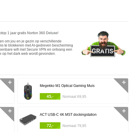
top 1 jaar gratis Norton 360 Deluxe!
en om jou en je gezin op verschillende
ms te blokkeren met AI-gedreven bescherming
openbare wifi met Secure VPN en ontvang een
tie op het dark web wordt gevonden.
✛
✛
Megekko M1 Optical Gaming Muis
45,-
Normaal 69,95
✛
✛
ACT USB-C 4K MST dockingstation
72,-
Normaal 79,95