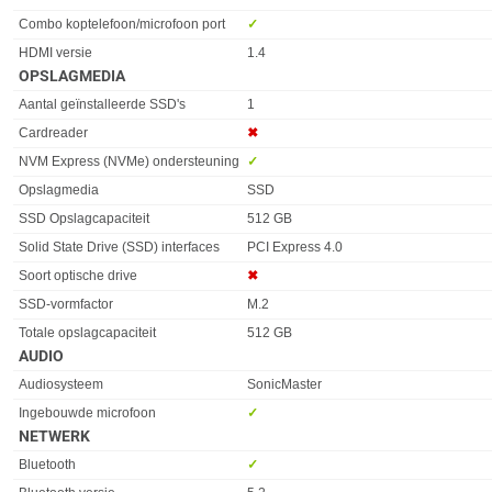
Combo koptelefoon/microfoon port
✓︎
HDMI versie
1.4
OPSLAGMEDIA
Eigenschap
Waarde
Aantal geïnstalleerde SSD's
1
Cardreader
✖︎
NVM Express (NVMe) ondersteuning
✓︎
Opslagmedia
SSD
SSD Opslagcapaciteit
512 GB
Solid State Drive (SSD) interfaces
PCI Express 4.0
Soort optische drive
✖︎
SSD-vormfactor
M.2
Totale opslagcapaciteit
512 GB
AUDIO
Eigenschap
Waarde
Audiosysteem
SonicMaster
Ingebouwde microfoon
✓︎
NETWERK
Eigenschap
Waarde
Bluetooth
✓︎