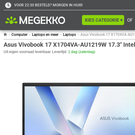
VOOR 22:30 BESTELD? MORGEN IN HUIS!
KIES CATEGORIE ▾
OF
Computer
Laptops en meer
Laptops
Asus Vivobook 17 X1704VA-AU121
Asus Vivobook 17 X1704VA-AU1219W 17.3" Intel
Uit eigen voorraad leverbaar. Levertijd:
1 dag (zaterdag)