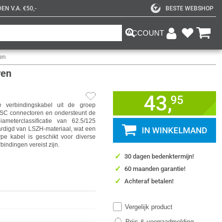
N V.A. €50,-
BESTE WEBSHOP
ACCOUNT
ren
ren
43,
95
 verbindingskabel uit de groep
 SC connectoren en ondersteunt de
eterclassificatie van 62.5/125
aardigd van LSZH-materiaal, wat een
IN WINKELMAND
pe kabel is geschikt voor diverse
indingen vereist zijn.
✓
30 dagen bedenktermijn!
✓
60 maanden garantie!
✓
Achteraf betalen!
Vergelijk product
Prijs & voorraadmelding