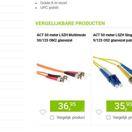
Grade A-m vezel
UPC polish
VERGELIJKBARE PRODUCTEN
ACT 50 meter LSZH Multimode
ACT 50 meter LSZH Sin
50/125 OM2 glasvezel
9/125 OS2 glasvezel pat
patchkabel duplex met ST
duplex met LC en ST co
connectoren
36,
35,
95
95
Vergelijk product
Vergelijk p