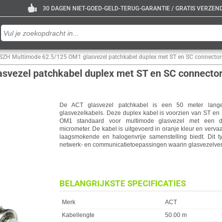
30 DAGEN NIET-GOED-GELD-TERUG-GARANTIE / GRATIS VERZENDE
SZH Multimode 62.5/125 OM1 glasvezel patchkabel duplex met ST en SC connecto
svezel patchkabel duplex met ST en SC connecto
De ACT glasvezel patchkabel is een 50 meter lange
glasvezelkabels. Deze duplex kabel is voorzien van ST en
OM1 standaard voor multimode glasvezel met een diam
micrometer. De kabel is uitgevoerd in oranje kleur en verv
laagsmokende en halogenvrije samenstelling biedt. Dit ty
netwerk- en communicatietoepassingen waarin glasvezelverb
BELANGRIJKSTE SPECIFICATIES
Eigenschap
Waarde
Merk
ACT
Kabellengte
50.00 m