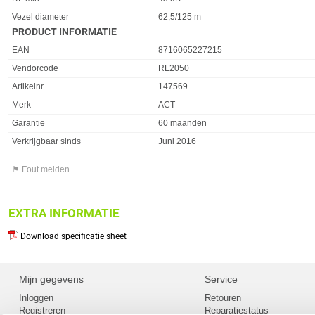
Vezel diameter
62,5/125 m
PRODUCT INFORMATIE
EAN
8716065227215
Vendorcode
RL2050
Artikelnr
147569
Merk
ACT
Garantie
60 maanden
Verkrijgbaar sinds
Juni 2016
⚑ Fout melden
EXTRA INFORMATIE
Download specificatie sheet
Mijn gegevens
Service
Inloggen
Retouren
Registreren
Reparatiestatus