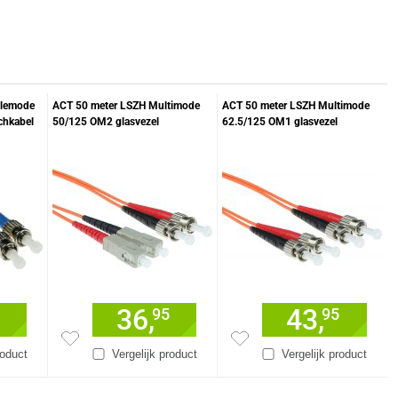
glemode
ACT 50 meter LSZH Multimode
ACT 50 meter LSZH Multimode
chkabel
50/125 OM2 glasvezel
62.5/125 OM1 glasvezel
nnectoren
patchkabel duplex met SC en ST
patchkabel duplex met ST
connectoren
connectoren
36,
43,
95
95
roduct
Vergelijk product
Vergelijk product