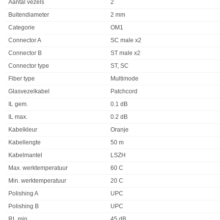
Eigenschap
Waarde
Aantal vezels
2
Buitendiameter
2 mm
Categorie
OM1
Connector A
SC male x2
Connector B
ST male x2
Connector type
ST, SC
Fiber type
Multimode
Glasvezelkabel
Patchcord
IL gem.
0.1 dB
IL max.
0.2 dB
Kabelkleur
Oranje
Kabellengte
50 m
Kabelmantel
LSZH
Max. werktemperatuur
60 C
Min. werktemperatuur
20 C
Polishing A
UPC
Polishing B
UPC
RL min.
45 dB