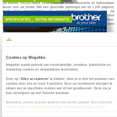
Soort
Origineel
De Brother TN2510 Black Toner Cartridge is een duurzame en betrouwbare
✓
Achteraf betalen!
GEWICHT EN OMVANG
keuze voor uw printer. Met een geschatte opbrengst van tot 1.200 pagina's,
GA NAAR
%
STAFFELKORTING MOGELIJK
biedt deze tonercartridge een kosteneffectieve oplossing voor uw
Eigenschap
Waarde
Breedte
121 mm
afdrukbehoeften. Ontworpen met de kwaliteit en prestaties waar Brother
SPECIFICATIES
EXTRA INFORMATIE
bekend om staat, levert deze tonercartridge consistente en heldere afdrukken.
Diepte
177 mm
Ideaal voor thuis- of kantoorfotografie, documentverwerking en andere
IN WINKELMAND
Gewicht
460 g
dagelijkse printactiviteiten.
Hoogte
353 mm
KENMERKEN
BELANGRIJKSTE SPECIFICATIES
Eigenschap
Waarde
Aantal Cartridges / Toners
1
Printcapaciteit
1200 Pagina(s)
Eigenschap
Waarde
Merk
Brother
Cookies op Megekko.
Merkcompatibiliteit
Brother
Aantal Cartridges / Toners
1
Megekko maakt gebruik van noodzakelijke, voorkeur, statistische en
Zwart
✓︎
Zwart
✓︎
marketing cookies en vergelijkbare technieken.
Kleur toner/inkt
Zwart
Kleur toner/inkt
Zwart
Door op "
Alles accepteren
" te klikken, stem je in met het plaatsen van
Type aanbod
Enkele verpakking
Printcapaciteit
1200 Pagina(s)
cookies door ons en onze 9 partners. Door op voorkeuren wijzigen te
PRODUCT INFORMATIE
kikken kun je specifieke cookies wel of niet goedkeuren. Deze sla je
Verkrijgbaar sinds
September 2023
EAN
4977766830270
❮
❯
dan vervolgens op met Selectie toestaan.
EAN
4977766830270
Vendorcode
TN2510
Vendorcode
TN2510
Marketing cookies worden gedeeld met derde partijen. Een overzicht
Artikelnr
949528
cookiebeleid
vind je in het
of onder Voorkeuren wijzigen. Deze
Garantie
24 maanden
worden gebruikt zodat we gerichter reclamebanners kunnen inzetten op
Merk
Brother
andere websites. In onze cookievoorkeuren vind je een overzicht van