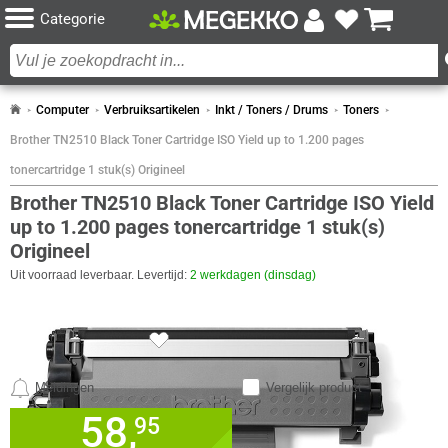
Categorie
Computer
Verbruiksartikelen
Inkt / Toners / Drums
Toners
Brother TN2510 Black Toner Cartridge ISO Yield up to 1.200 pages
tonercartridge 1 stuk(s) Origineel
Brother TN2510 Black Toner Cartridge ISO Yield
up to 1.200 pages tonercartridge 1 stuk(s)
Origineel
Uit voorraad leverbaar. Levertijd:
2 werkdagen (dinsdag)
SPECIFICATIES
DESIGN
Meldingen
Vergelijk product
Eigenschap
Waarde
Compatibiliteit
MFC-L2860DWE, DCP-L2627DWE, HL-
58,
✓
95
30 dagen bedenktermijn!
L2400DWE
✓
24 maanden garantie!