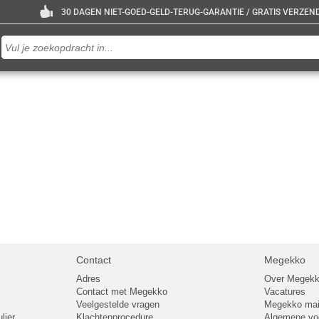
30 DAGEN NIET-GOED-GELD-TERUG-GARANTIE / GRATIS VERZENDE
Contact
Megekko
Adres
Over Megek
Contact met Megekko
Vacatures
Veelgestelde vragen
Megekko mail
lier
Klachtenprocedure
Algemene v