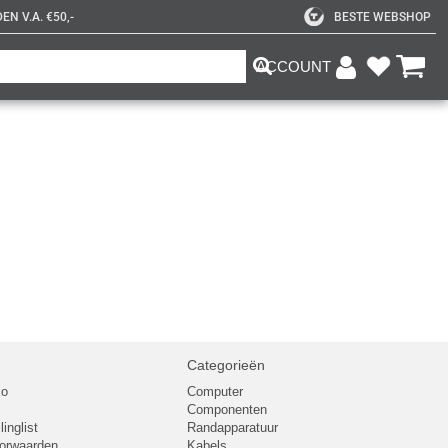
N V.A. €50,-
BESTE WEBSHOP
ACCOUNT
Categorieën
ko
Computer
Componenten
inglist
Randapparatuur
oorwaarden
Kabels