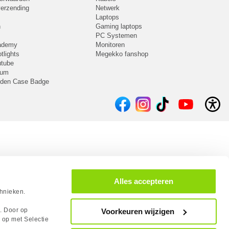
 verzending
Netwerk
Laptops
n
Gaming laptops
PC Systemen
cademy
Monitoren
tlights
Megekko fanshop
utube
rum
lden Case Badge
Alles accepteren
chnieken.
s. Door op
Voorkeuren wijzigen
 op met Selectie