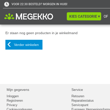
VOOR 22:30 BESTELD? MORGEN IN HUIS!
KIES CATEGORIE ▾
OF
Er staan nog geen producten in je winkelmand
Verder winkelen
Mijn gegevens
Service
Inloggen
Retouren
Registreren
Reparatiestatus
Privacy
Servicepunt
Cookievoorkeuren
Europees Herroepingsformu