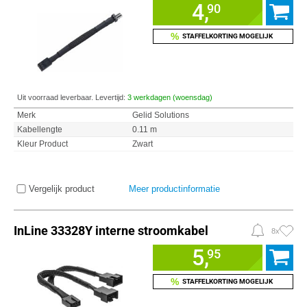
4,
90
%
STAFFELKORTING MOGELIJK
Uit voorraad leverbaar. Levertijd:
3 werkdagen (woensdag)
Merk
Gelid Solutions
Kabellengte
0.11 m
Kleur Product
Zwart
Vergelijk product
Meer productinformatie
InLine 33328Y interne stroomkabel
8x
5,
95
%
STAFFELKORTING MOGELIJK