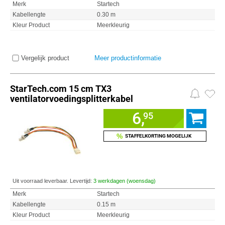
Merk
Startech
Kabellengte
0.30 m
Kleur Product
Meerkleurig
Vergelijk product
Meer productinformatie
StarTech.com 15 cm TX3
ventilatorvoedingsplitterkabel
6,
95
%
STAFFELKORTING MOGELIJK
Uit voorraad leverbaar. Levertijd:
3 werkdagen (woensdag)
Merk
Startech
Kabellengte
0.15 m
Kleur Product
Meerkleurig