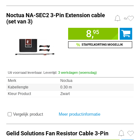
Noctua NA-SEC2 3-Pin Extension cable
4x
(set van 3)
8,
95
%
STAFFELKORTING MOGELIJK
Uit voorraad leverbaar. Levertijd:
3 werkdagen (woensdag)
Merk
Noctua
Kabellengte
0.30 m
Kleur Product
Zwart
Vergelijk product
Meer productinformatie
Gelid Solutions Fan Resistor Cable 3-Pin