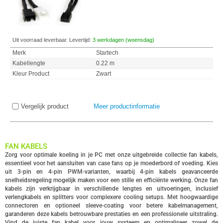
Uit voorraad leverbaar. Levertijd:
3 werkdagen (woensdag)
Merk
Startech
Kabellengte
0.22 m
Kleur Product
Zwart
Vergelijk product
Meer productinformatie
FAN KABELS
Zorg voor optimale koeling in je PC met onze uitgebreide collectie fan kabels,
essentieel voor het aansluiten van case fans op je moederbord of voeding. Kies
uit 3-pin en 4-pin PWM-varianten, waarbij 4-pin kabels geavanceerde
snelheidsregeling mogelijk maken voor een stille en efficiënte werking. Onze fan
kabels zijn verkrijgbaar in verschillende lengtes en uitvoeringen, inclusief
verlengkabels en splitters voor complexere cooling setups. Met hoogwaardige
connectoren en optioneel sleeve-coating voor betere kabelmanagement,
garanderen deze kabels betrouwbare prestaties en een professionele uitstraling.
Vind de juiste fan kabel voor jouw systeem en optimaliseer zowel de