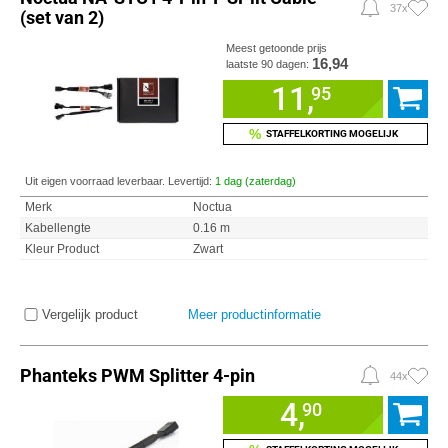
37x
(set van 2)
Meest getoonde prijs
16,94
laatste 90 dagen:
11,
95
%
STAFFELKORTING MOGELIJK
Uit eigen voorraad leverbaar. Levertijd:
1 dag (zaterdag)
Merk
Noctua
Kabellengte
0.16 m
Kleur Product
Zwart
Vergelijk product
Meer productinformatie
Phanteks PWM Splitter 4-pin
44x
4,
90