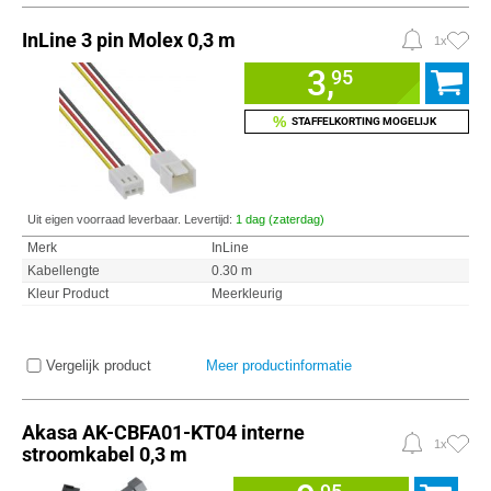
InLine 3 pin Molex 0,3 m
1x
3,
95
%
STAFFELKORTING MOGELIJK
Uit eigen voorraad leverbaar. Levertijd:
1 dag (zaterdag)
Merk
InLine
Kabellengte
0.30 m
Kleur Product
Meerkleurig
Vergelijk product
Meer productinformatie
Akasa AK-CBFA01-KT04 interne
1x
stroomkabel 0,3 m