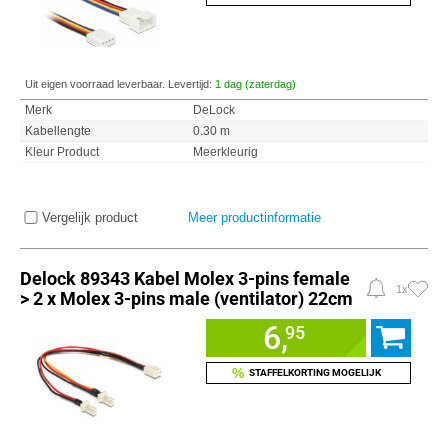
Uit eigen voorraad leverbaar. Levertijd:
1 dag (zaterdag)
Merk
DeLock
Kabellengte
0.30 m
Kleur Product
Meerkleurig
Vergelijk product
Meer productinformatie
Delock 89343 Kabel Molex 3-pins female
1x
> 2 x Molex 3-pins male (ventilator) 22cm
6,
95
%
STAFFELKORTING MOGELIJK