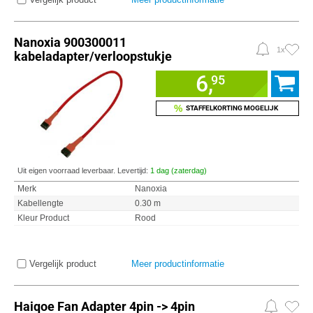
Nanoxia 900300011
1x
kabeladapter/verloopstukje
6,
95
%
STAFFELKORTING MOGELIJK
Uit eigen voorraad leverbaar. Levertijd:
1 dag (zaterdag)
Merk
Nanoxia
Kabellengte
0.30 m
Kleur Product
Rood
Vergelijk product
Meer productinformatie
Haiqoe Fan Adapter 4pin -> 4pin