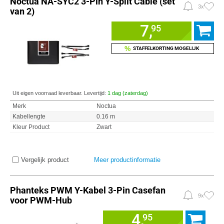
Noctua NA-SYC2 3-Pin Y-Split Cable (set
3x
van 2)
7,
95
%
STAFFELKORTING MOGELIJK
Uit eigen voorraad leverbaar. Levertijd:
1 dag (zaterdag)
Merk
Noctua
Kabellengte
0.16 m
Kleur Product
Zwart
Vergelijk product
Meer productinformatie
Phanteks PWM Y-Kabel 3-Pin Casefan
9x
voor PWM-Hub
4,
95