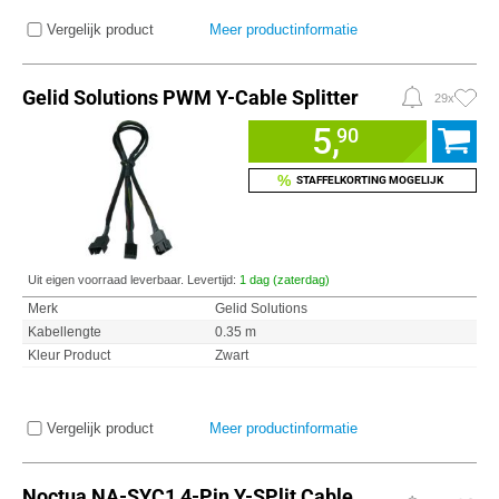
Vergelijk product
Meer productinformatie
Gelid Solutions PWM Y-Cable Splitter
29x
5,
90
%
STAFFELKORTING MOGELIJK
Uit eigen voorraad leverbaar. Levertijd:
1 dag (zaterdag)
Merk
Gelid Solutions
Kabellengte
0.35 m
Kleur Product
Zwart
Vergelijk product
Meer productinformatie
Noctua NA-SYC1 4-Pin Y-SPlit Cable