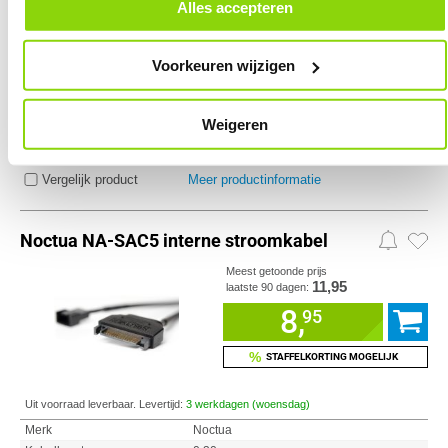
door in de footer van onze website te klikken op ‘Cookievoorkeuren’
Alles accepteren
onder het kopje ‘Mijn gegevens’.
Uit voorraad leverbaar. Levertijd:
3 werkdagen (woensdag)
Voorkeuren wijzigen
Merk
Noctua
Kabellengte
0.13 m
Kleur Product
Zwart
Weigeren
Vergelijk product
Meer productinformatie
Noctua NA-SAC5 interne stroomkabel
Meest getoonde prijs
11,95
laatste 90 dagen:
8,
95
%
STAFFELKORTING MOGELIJK
Uit voorraad leverbaar. Levertijd:
3 werkdagen (woensdag)
Merk
Noctua