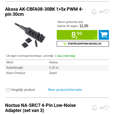
Akasa AK-CBFA08-30BK 1>5x PWM 4-
61x
pin 30cm
Meest getoonde prijs
11,95
laatste 90 dagen:
8,
95
%
STAFFELKORTING MOGELIJK
Uit eigen voorraad leverbaar. Levertijd:
1 dag (zaterdag)
Merk
Akasa
Kabellengte
0.30 m
Kleur Product
Zwart
Vergelijk product
Meer productinformatie
Noctua NA-SRC7 4-Pin Low-Noise
11x
Adapter (set van 3)