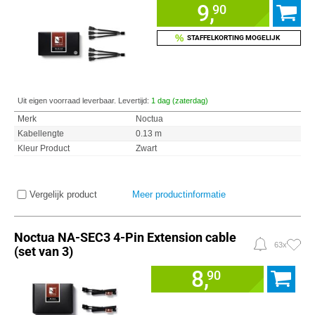
9,
90
%
STAFFELKORTING MOGELIJK
Uit eigen voorraad leverbaar. Levertijd:
1 dag (zaterdag)
Merk
Noctua
Kabellengte
0.13 m
Kleur Product
Zwart
Vergelijk product
Meer productinformatie
Noctua NA-SEC3 4-Pin Extension cable
63x
(set van 3)
8,
90