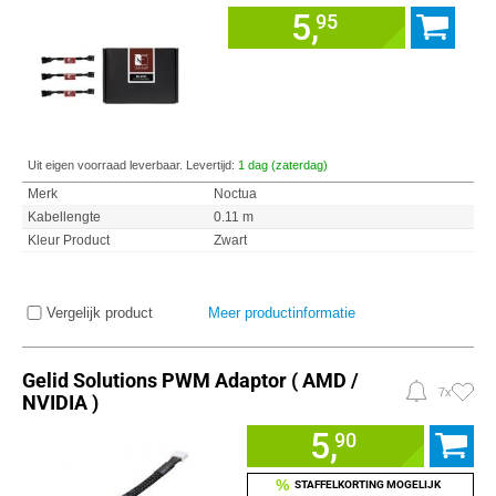
5,
95
Uit eigen voorraad leverbaar. Levertijd:
1 dag (zaterdag)
Merk
Noctua
Kabellengte
0.11 m
Kleur Product
Zwart
Vergelijk product
Meer productinformatie
Gelid Solutions PWM Adaptor ( AMD /
7x
NVIDIA )
5,
90
%
STAFFELKORTING MOGELIJK