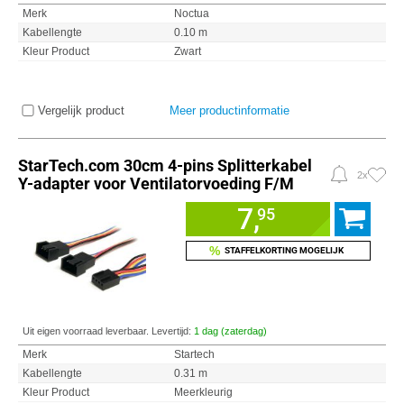
Merk
Noctua
Kabellengte
0.10 m
Kleur Product
Zwart
Vergelijk product
Meer productinformatie
StarTech.com 30cm 4-pins Splitterkabel
2x
Y-adapter voor Ventilatorvoeding F/M
7,
95
%
STAFFELKORTING MOGELIJK
Uit eigen voorraad leverbaar. Levertijd:
1 dag (zaterdag)
Merk
Startech
Kabellengte
0.31 m
Kleur Product
Meerkleurig