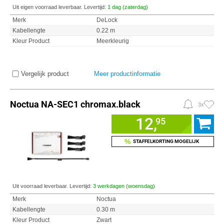
Uit eigen voorraad leverbaar. Levertijd:
1 dag (zaterdag)
Merk
DeLock
Kabellengte
0.22 m
Kleur Product
Meerkleurig
Vergelijk product
Meer productinformatie
Noctua NA-SEC1 chromax.black
3x
12,
95
%
STAFFELKORTING MOGELIJK
Uit voorraad leverbaar. Levertijd:
3 werkdagen (woensdag)
Merk
Noctua
Kabellengte
0.30 m
Kleur Product
Zwart