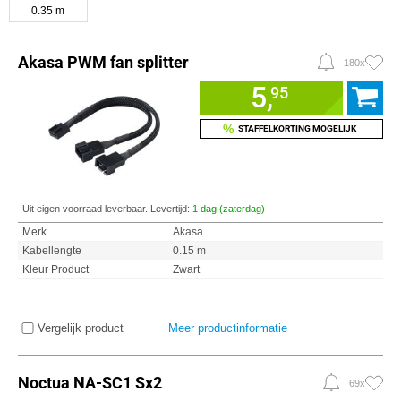
0.35 m
Akasa PWM fan splitter
180x
5,
95
%
STAFFELKORTING MOGELIJK
Uit eigen voorraad leverbaar. Levertijd:
1 dag (zaterdag)
Merk
Akasa
Kabellengte
0.15 m
Kleur Product
Zwart
Vergelijk product
Meer productinformatie
Noctua NA-SC1 Sx2
69x