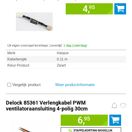
4,
95
Uit eigen voorraad leverbaar. Levertijd:
1 dag (zaterdag)
Merk
Haiqoe
Kabellengte
0.11 m
Kleur Product
Zwart
Vergelijk product
Meer productinformatie
Delock 85361 Verlengkabel PWM
ventilatoraansluiting 4-polig 30cm
6,
95
%
STAFFELKORTING MOGELIJK