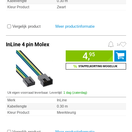
Kabellengte
0.30 m
Kleur Product
Zwart
Vergelijk product
Meer productinformatie
InLine 4 pin Molex
1x
4,
95
%
STAFFELKORTING MOGELIJK
Uit eigen voorraad leverbaar. Levertijd:
1 dag (zaterdag)
Merk
InLine
Kabellengte
0.30 m
Kleur Product
Meerkleurig
Vergelijk product
Meer productinformatie