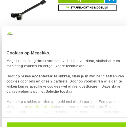
%
STAFFELKORTING MOGELIJK
Uit eigen voorraad leverbaar. Levertijd:
1 dag (zaterdag)
Merk
Phanteks
Kabellengte
0.11 m
Kleur Product
Zwart
Cookies op Megekko.
Megekko maakt gebruik van noodzakelijke, voorkeur, statistische en
marketing cookies en vergelijkbare technieken.
Vergelijk product
Meer productinformatie
Door op "
Alles accepteren
" te klikken, stem je in met het plaatsen van
cookies door ons en onze 9 partners. Door op voorkeuren wijzigen te
kikken kun je specifieke cookies wel of niet goedkeuren. Deze sla je
Noctua NA-SAC1 3Pin to 4Pin adapter
2x
dan vervolgens op met Selectie toestaan.
(set van 3)
8,
Marketing cookies worden gedeeld met derde partijen. Een overzicht
95
cookiebeleid
vind je in het
of onder Voorkeuren wijzigen. Deze
worden gebruikt zodat we gerichter reclamebanners kunnen inzetten op
%
STAFFELKORTING MOGELIJK
andere websites. In onze cookievoorkeuren vind je een overzicht van
alle cookies. Je kunt je gegeven toestemming altijd intrekken, dit doe je